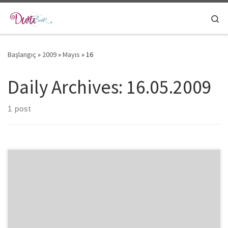
Skip to content
Se
Başlangıç
»
2009
»
Mayıs
»
16
Daily Archives:
16.05.2009
1 post
2010 yılı için ilk defile Karl Lagerfeld’den geldi. Her kreasyon
tanıtımı için apayrı konseptler tasarlayan modacı, bu kez deniz
kenarını […]