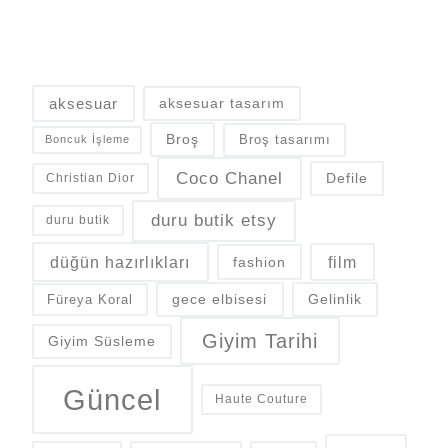
aksesuar
aksesuar tasarım
Broş
Broş tasarımı
Boncuk İşleme
Coco Chanel
Defile
Christian Dior
duru butik etsy
duru butik
düğün hazırlıkları
fashion
film
gece elbisesi
Gelinlik
Füreya Koral
Giyim Tarihi
Giyim Süsleme
Güncel
Haute Couture