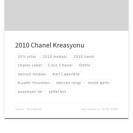
2010 Chanel Kreasyonu
20'li yıllar
2010 modası
2010 trend
chanel ceket
Coco Chanel
Defile
denizci modası
Karl Lagerfeld
Kıyafet Yorumları
mercan rengi
mistik gelin
puantiyeli tül
şeffaf bot
Yazarı:
DuruButik
Yayımlanmış
16.05.2009