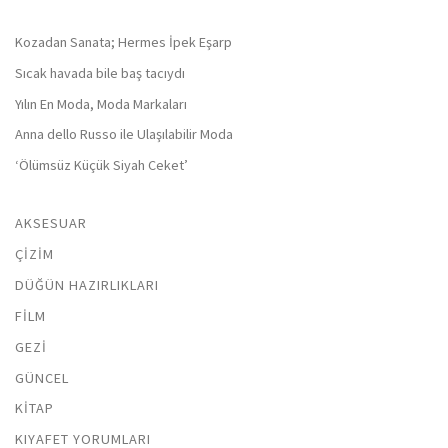
Kozadan Sanata; Hermes İpek Eşarp
Sıcak havada bile baş tacıydı
Yılın En Moda, Moda Markaları
Anna dello Russo ile Ulaşılabilir Moda
‘Ölümsüz Küçük Siyah Ceket’
AKSESUAR
ÇIZIM
DÜĞÜN HAZIRLIKLARI
FILM
GEZI
GÜNCEL
KITAP
KIYAFET YORUMLARI