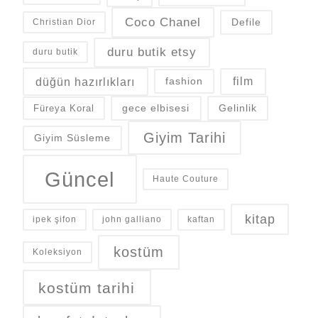
Coco Chanel
Defile
Christian Dior
duru butik etsy
duru butik
düğün hazırlıkları
fashion
film
gece elbisesi
Gelinlik
Füreya Koral
Giyim Tarihi
Giyim Süsleme
Güncel
Haute Couture
kitap
ipek şifon
john galliano
kaftan
kostüm
Koleksiyon
kostüm tarihi