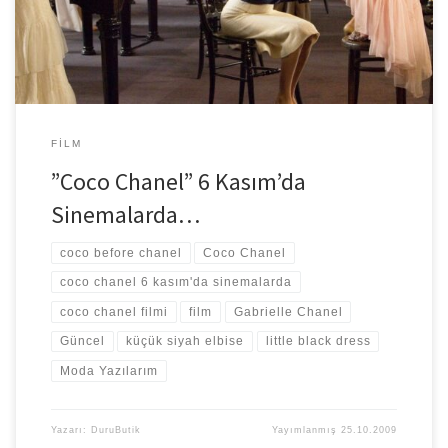
FILM
”Coco Chanel” 6 Kasım’da
Sinemalarda…
coco before chanel
Coco Chanel
coco chanel 6 kasım'da sinemalarda
coco chanel filmi
film
Gabrielle Chanel
Güncel
küçük siyah elbise
little black dress
Moda Yazılarım
Yazarı:
DuruButik
Yayımlanmış
25.10.2009