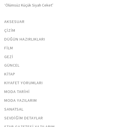
‘Ölümsüz Küçük Siyah Ceket’
AKSESUAR
ÇIZIM
DÜĞÜN HAZIRLIKLARI
FILM
GEZI
GÜNCEL
KITAP
KIYAFET YORUMLARI
MODA TARIHI
MODA YAZILARIM
SANATSAL
SEVDIĞIM DETAYLAR
STAR GAZETESI YAZILARIM