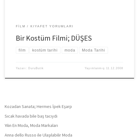
FILM
KIYAFET YORUMLARI
Bir Kostüm Filmi; DÜŞES
film
kostüm tarihi
moda
Moda Tarihi
Yazarı:
DuruButik
Yayımlanmış
11.12.2008
Kozadan Sanata; Hermes İpek Eşarp
Sıcak havada bile baş tacıydı
Yılın En Moda, Moda Markaları
Anna dello Russo ile Ulaşılabilir Moda