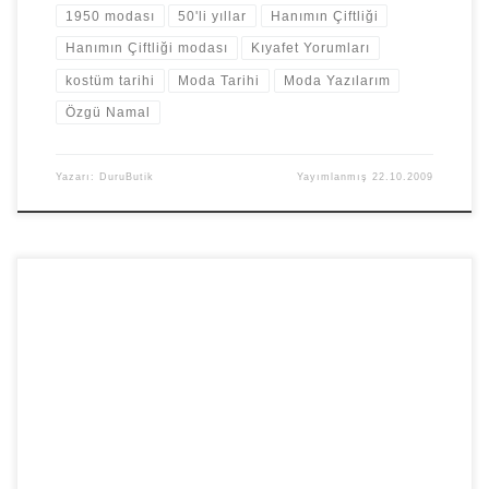
1950 modası
50'li yıllar
Hanımın Çiftliği
Hanımın Çiftliği modası
Kıyafet Yorumları
kostüm tarihi
Moda Tarihi
Moda Yazılarım
Özgü Namal
Yazarı:
DuruButik
Yayımlanmış
22.10.2009
Kostüm Tarihine karşı özel bir ilgim olduğundan söz etmiştim.
Kostüm tarihi okumayı çok seviyorum. Çok ilginç detaylarla
karşılaşıyorum. Günümüzde kemik […]