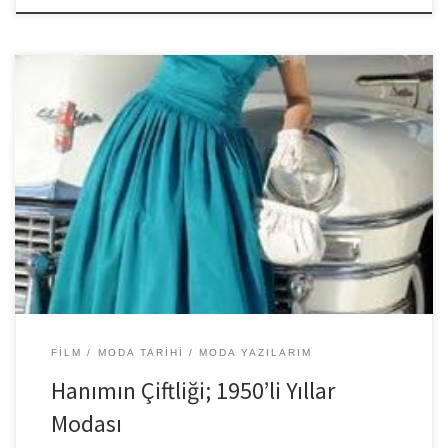
Şimdilerde geçmiş dönem filmleri revaçta. Sadece dizilerde değil
sinemada da tanık oluyoruz tarihsel esintilere. Benim için filmin
temasından çok görüntüsü […]
FILM
MODA TARIHI
MODA YAZILARIM
Hanımın Çiftliği; 1950’li Yıllar
Modası