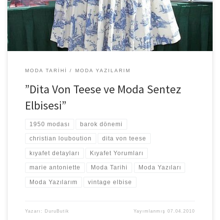
MODA TARIHI
MODA YAZILARIM
”Dita Von Teese ve Moda Sentez
Elbisesi”
1950 modası
barok dönemi
christian louboution
dita von teese
kıyafet detayları
Kıyafet Yorumları
marie antoniette
Moda Tarihi
Moda Yazıları
Moda Yazılarım
vintage elbise
Yazarı:
DuruButik
Yayımlanmış
07.04.2010