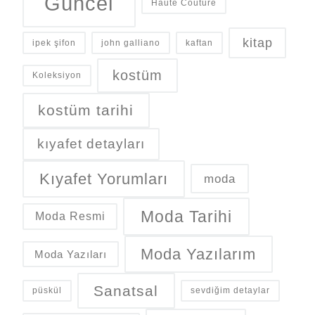
Güncel
Haute Couture
kitap
ipek şifon
john galliano
kaftan
kostüm
Koleksiyon
kostüm tarihi
kıyafet detayları
Kıyafet Yorumları
moda
Moda Tarihi
Moda Resmi
Moda Yazılarım
Moda Yazıları
Sanatsal
püskül
sevdiğim detaylar