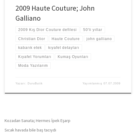
2009 Haute Couture; John
Galliano
2009 Kış Dior Couture defilesi
50'li yıllar
Christian Dior
Haute Couture
john galliano
kabarık etek
kıyafet detayları
Kıyafet Yorumları
Kumaş Oyunları
Moda Yazılarım
Yazarı:
DuruButik
Yayımlanmış
07.07.2009
Kozadan Sanata; Hermes İpek Eşarp
Sıcak havada bile baş tacıydı