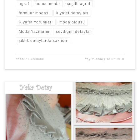
agraf
bence moda
çeşitli agraf
fermuar modası
kıyafet detayları
Kıyafet Yorumları
moda olgusu
Moda Yazılarım
sevdiğim detaylar
şıklık detaylarda saklıdır
Yazarı:
DuruButik
Yayımlanmış
18.02.2010
Kişisel sebeplerden ötürü arayı yine epey açmışım. Lütfen
kusuruma bakmayın. Tatlı bir telaş sonrasında nişan merasimimizi
gerçekleştirdik. En son ki […]