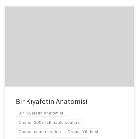
Görmüş olduğunuz kıyafet Chanel’in ”2009 Kış Haute Couture”
koleksiyonuna ait. Kişiye özel tasarım atölyeleri ile hazır giyim
atölyelerinin çalışma tarzları […]
Bir Kıyafetin Anatomisi
Bir Kıyafetin Anatomisi
Chanel 2009 fall haute couture
Chanel couture video
Drapaj Yöntemi