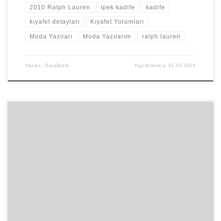
2010 Ralph Lauren
ipek kadife
kadife
kıyafet detayları
Kıyafet Yorumları
Moda Yazıları
Moda Yazılarım
ralph lauren
Yazarı:
DuruButik
Yayımlanmış
31.03.2010
‘’Veda’’ filmini geçen hafta kardeşimle birlikte izlemeye gittik. Her
yıl mutlaka Atatürk’ün hayatını anlatan filmler vizyona giriyor.
Tarihimize dair kaynaklar […]