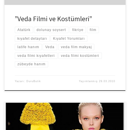
”Veda Filmi ve Kostümleri”
Atatürk
dolunay soysert
fikriye
film
kıyafet detayları
Kıyafet Yorumları
latife hanım
Veda
veda film makyaj
veda filmi kıyafetleri
veda filmi kostümleri
zübeyde hanım
Yazarı:
DuruButik
Yayımlanmış
29.03.2010