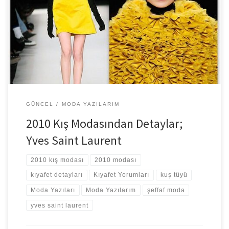
Bir kaç gün evvel defileleri tek tek incelemeye başladım. 2010 kış
defileleri başladığında bloglardan görüntülere aşina olmuştum.
Detaylıca inceleme fırsatını […]
GÜNCEL
MODA YAZILARIM
2010 Kış Modasından Detaylar;
Yves Saint Laurent
2010 kış modası
2010 modası
kıyafet detayları
Kıyafet Yorumları
kuş tüyü
Moda Yazıları
Moda Yazılarım
şeffaf moda
yves saint laurent