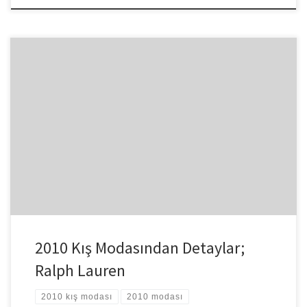
Ralph Lauren’in moda dünyasına adımı ilk olarak kravat
tasarımlarıyla ve ardından erkek kıyafetleriyle olmuştur. Bu
nedenledir ki Ralph Lauren’in kadınlar […]
2010 Kış Modasından Detaylar;
Ralph Lauren
2010 kış modası
2010 modası