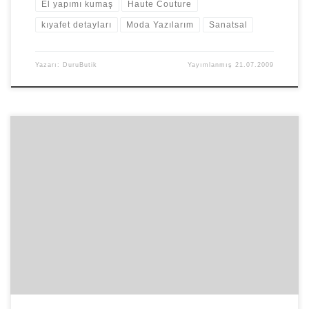
El yapımı kumaş
Haute Couture
kıyafet detayları
Moda Yazılarım
Sanatsal
Yazarı:
DuruButik
Yayımlanmış
21.07.2009
Her yıl sezon başlarında ünlü markalar defileleriyle modaya yön
verirler. Sezon defilelerinden çok couture defilelerini merakla
beklerim. Ama özellikle John […]