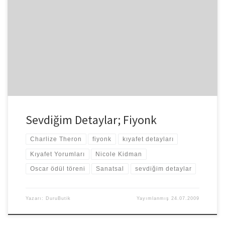
Fiyonk, pek çok kadının hoşuna giden bir detaydır. Çok sade bir
elbisede kemer olarak kullandığınızda anında elbisenin tüm
havasını değiştirir […]
Sevdiğim Detaylar; Fiyonk
Charlize Theron
fiyonk
kıyafet detayları
Kıyafet Yorumları
Nicole Kidman
Oscar ödül töreni
Sanatsal
sevdiğim detaylar
Yazarı:
DuruButik
Yayımlanmış
24.07.2009