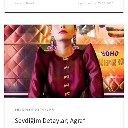
Yazarı:
DuruButik
Yayımlanmış
25.03.2010
Benim tasarım anlayışım şıklığın detaylarda saklı olduğu… Ufacık
bir detay kıyafetinizin tüm ahengini değiştirir sizi farklı kılar. Moda
devleri de […]
SEVDIĞIM DETAYLAR
Sevdiğim Detaylar; Agraf