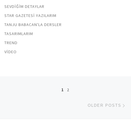
SEVDIĞIM DETAYLAR
STAR GAZETESI YAZILARIM
TANJU BABACAN'LA DERSLER
TASARIMLARIM
TREND
VIDEO
Posts navigation
1
2
Ol
OLDER POSTS