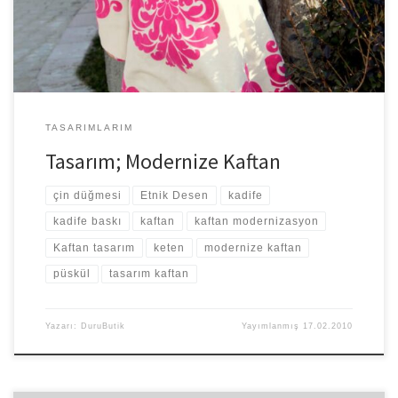
TASARIMLARIM
Tasarım; Modernize Kaftan
çin düğmesi
Etnik Desen
kadife
kadife baskı
kaftan
kaftan modernizasyon
Kaftan tasarım
keten
modernize kaftan
püskül
tasarım kaftan
Yazarı:
DuruButik
Yayımlanmış
17.02.2010