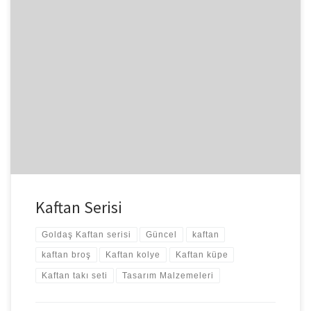
Hazır konu etnik desenler ve kaftanlardan açılmışken Goldaş’ın
minyatür kaftan takı serisinden de bahsetmek istiyorum. Kolye,
küpe ve broş’tan oluşan […]
Kaftan Serisi
Goldaş Kaftan serisi
Güncel
kaftan
kaftan broş
Kaftan kolye
Kaftan küpe
Kaftan takı seti
Tasarım Malzemeleri