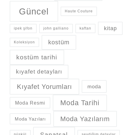
Güncel
Haute Couture
kitap
ipek şifon
john galliano
kaftan
kostüm
Koleksiyon
kostüm tarihi
kıyafet detayları
Kıyafet Yorumları
moda
Moda Tarihi
Moda Resmi
Moda Yazılarım
Moda Yazıları
Sanatsal
püskül
sevdiğim detaylar