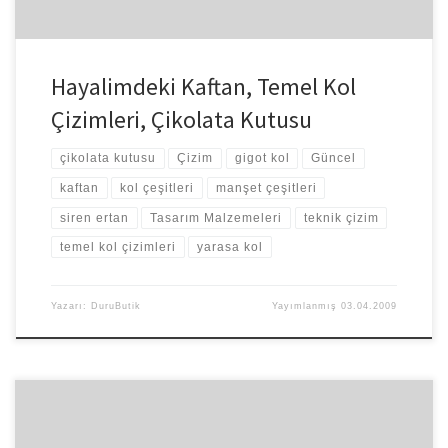
Hayalimdeki Kaftan, Temel Kol
Çizimleri, Çikolata Kutusu
çikolata kutusu
Çizim
gigot kol
Güncel
kaftan
kol çeşitleri
manşet çeşitleri
siren ertan
Tasarım Malzemeleri
teknik çizim
temel kol çizimleri
yarasa kol
Yazarı:
DuruButik
Yayımlanmış
03.04.2009