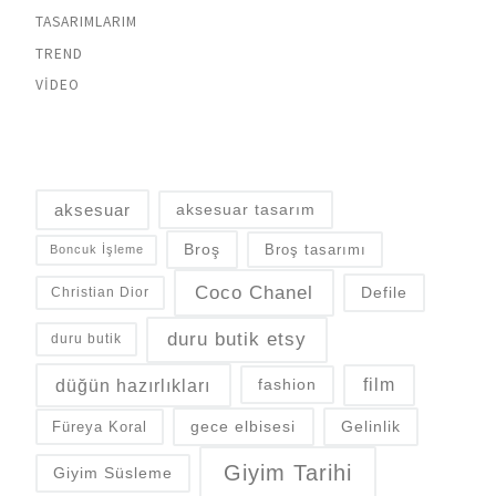
TASARIMLARIM
TREND
VIDEO
aksesuar
aksesuar tasarım
Broş
Broş tasarımı
Boncuk İşleme
Coco Chanel
Defile
Christian Dior
duru butik etsy
duru butik
düğün hazırlıkları
fashion
film
gece elbisesi
Gelinlik
Füreya Koral
Giyim Tarihi
Giyim Süsleme