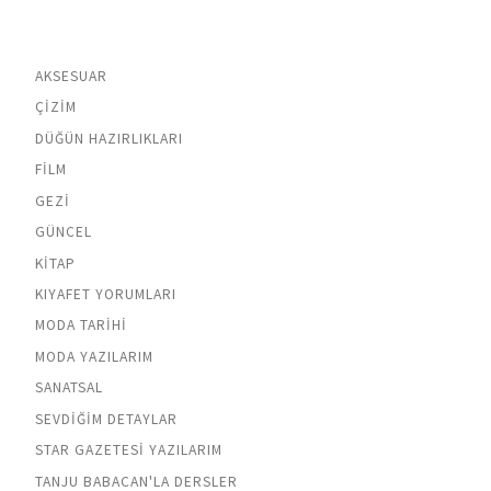
AKSESUAR
ÇIZIM
DÜĞÜN HAZIRLIKLARI
FILM
GEZI
GÜNCEL
KITAP
KIYAFET YORUMLARI
MODA TARIHI
MODA YAZILARIM
SANATSAL
SEVDIĞIM DETAYLAR
STAR GAZETESI YAZILARIM
TANJU BABACAN'LA DERSLER