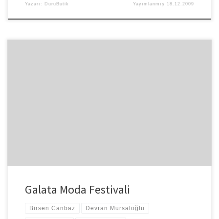
Yazarı:
DuruButik
Yayımlanmış
18.12.2009
İstanbul’dan döneli bir hafta oldu ve ben ancak yazabiliyorum.
Döndükten sonra okulda yoğun bir şekilde sene sonu jürisi için
hazırlık […]
Galata Moda Festivali
Birsen Canbaz
Devran Mursaloğlu