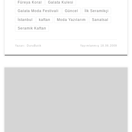
Füreya Koral
Galata Kulesi
Galata Moda Festivali
Güncel
İlk Seramikçi
İstanbul
kaftan
Moda Yazılarım
Sanatsal
Seramik Kaftan
Yazarı:
DuruButik
Yayımlanmış
18.06.2009
Kaftan tasarımları yaparken bir yandan da onların bitmiş halini
gözümde canlandırdım. Çizerken; rengi, kumaşı, işlemesi ve
aksesuarıyla nasıl bir bütünlük […]