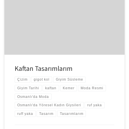
Daha önce kaftan çizimleri yaptığımdan bahsetmiştim. Kaftanı
giyecek olan genç bayan yelek biçiminde, kolları olmayan, içine
elbise giyilebilir tarzda bir […]
Kaftan Tasarımlarım
Çizim
gigot kol
Giyim Süsleme
Giyim Tarihi
kaftan
Kemer
Moda Resmi
Osmanlı'da Moda
Osmanlı'da Yöresel Kadın Giysileri
ruf yaka
ruff yaka
Tasarım
Tasarımlarım