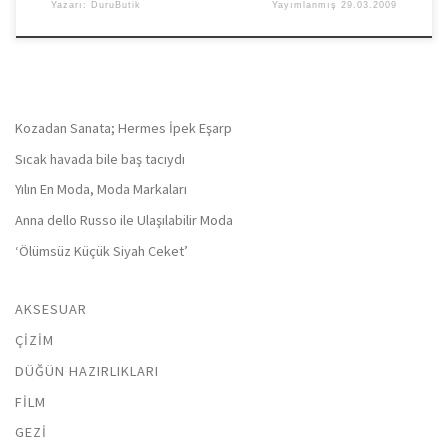
Yazarı:
DuruButik
Yayımlanmış
29.03.2009
Kozadan Sanata; Hermes İpek Eşarp
Sıcak havada bile baş tacıydı
Yılın En Moda, Moda Markaları
Anna dello Russo ile Ulaşılabilir Moda
‘Ölümsüz Küçük Siyah Ceket’
AKSESUAR
ÇIZIM
DÜĞÜN HAZIRLIKLARI
FILM
GEZI