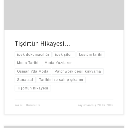
Tişörtün Hikayesi…
ipek dokumacılığı
ipek şifon
kostüm tarihi
Moda Tarihi
Moda Yazılarım
Osmanlı'da Moda
Patchwork değil kırkyama
Sanatsal
Tarihimize sahip çıkalım
Tişörtün hikayesi
Yazarı:
DuruButik
Yayımlanmış
20.07.2009