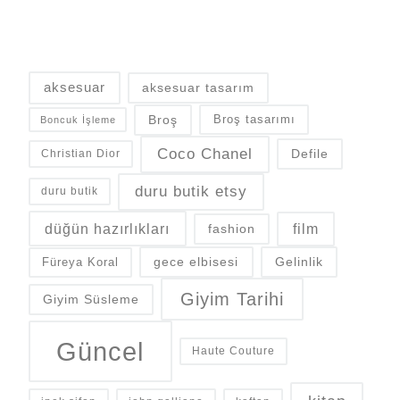
aksesuar
aksesuar tasarım
Broş
Broş tasarımı
Boncuk İşleme
Coco Chanel
Defile
Christian Dior
duru butik etsy
duru butik
düğün hazırlıkları
fashion
film
gece elbisesi
Gelinlik
Füreya Koral
Giyim Tarihi
Giyim Süsleme
Güncel
Haute Couture