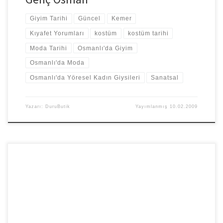
Giyim Tarihi
Güncel
Kemer
Kıyafet Yorumları
kostüm
kostüm tarihi
Moda Tarihi
Osmanlı'da Giyim
Osmanlı'da Moda
Osmanlı'da Yöresel Kadın Giysileri
Sanatsal
Yazarı:
DuruButik
Yayımlanmış
10.02.2009
Eski kostümler çok ilgimi çekiyor biliyorsunuz:) Moda tarihiyle ilgili
çok okudum ve hala okuyorum. İnternette bu konuyla araştırma
yapıldığında hep […]