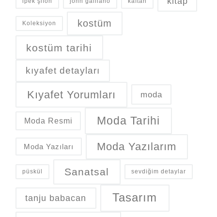
kitap
ipek şifon
john galliano
kaftan
kostüm
Koleksiyon
kostüm tarihi
kıyafet detayları
Kıyafet Yorumları
moda
Moda Tarihi
Moda Resmi
Moda Yazılarım
Moda Yazıları
Sanatsal
püskül
sevdiğim detaylar
Tasarım
tanju babacan