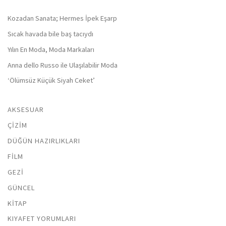
Kozadan Sanata; Hermes İpek Eşarp
Sıcak havada bile baş tacıydı
Yılın En Moda, Moda Markaları
Anna dello Russo ile Ulaşılabilir Moda
‘Ölümsüz Küçük Siyah Ceket’
AKSESUAR
ÇIZIM
DÜĞÜN HAZIRLIKLARI
FILM
GEZI
GÜNCEL
KITAP
KIYAFET YORUMLARI