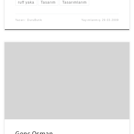
ruff yaka
Tasarım
Tasarımlarım
Yazarı:
DuruButik
Yayımlanmış
29.03.2009
Uzun zaman olmuştu tiyatroya gitmeyeli.. Halbuki sinemadan daha
çok seviyorum tiyatro izlemeyi. Ankara’da bir süredir ‘’ Genç
Osman’’ oynuyor. Kardeşim […]
Genç Osman