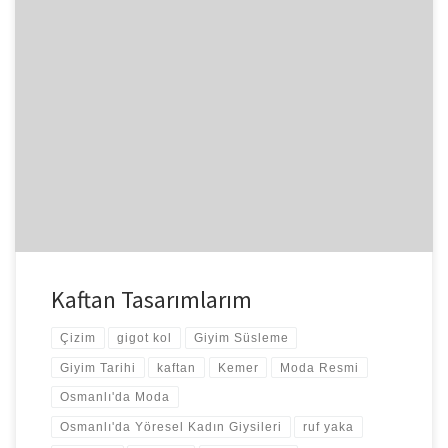
Daha önce kaftan çizimleri yaptığımdan bahsetmiştim. Kaftanı
giyecek olan genç bayan yelek biçiminde, kolları olmayan, içine
elbise giyilebilir tarzda bir […]
Kaftan Tasarımlarım
Çizim
gigot kol
Giyim Süsleme
Giyim Tarihi
kaftan
Kemer
Moda Resmi
Osmanlı'da Moda
Osmanlı'da Yöresel Kadın Giysileri
ruf yaka