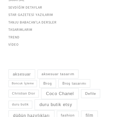
SEVDIĞIM DETAYLAR
STAR GAZETESI YAZILARIM
TANJU BABACAN'LA DERSLER
TASARIMLARIM
TREND
VIDEO
aksesuar
aksesuar tasarım
Broş
Broş tasarımı
Boncuk İşleme
Coco Chanel
Defile
Christian Dior
duru butik etsy
duru butik
düğün hazırlıkları
fashion
film