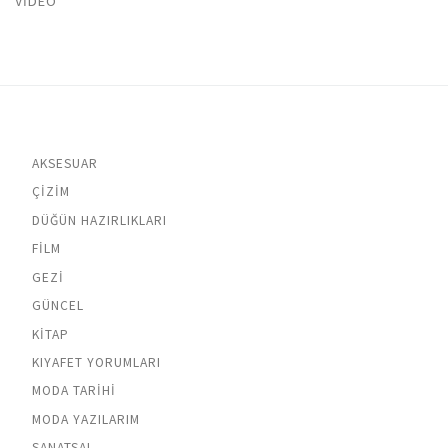
VIDEO
AKSESUAR
ÇIZIM
DÜĞÜN HAZIRLIKLARI
FILM
GEZI
GÜNCEL
KITAP
KIYAFET YORUMLARI
MODA TARIHI
MODA YAZILARIM
SANATSAL