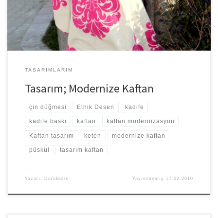
TASARIMLARIM
Tasarım; Modernize Kaftan
çin düğmesi
Etnik Desen
kadife
kadife baskı
kaftan
kaftan modernizasyon
Kaftan tasarım
keten
modernize kaftan
püskül
tasarım kaftan
Yazarı:
DuruButik
Yayımlanmış
17.02.2010