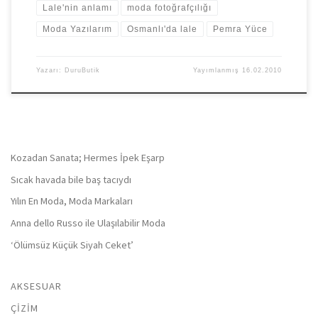
Lale'nin anlamı
moda fotoğrafçılığı
Moda Yazılarım
Osmanlı'da lale
Pemra Yüce
Yazarı:
DuruButik
Yayımlanmış
16.02.2010
Kozadan Sanata; Hermes İpek Eşarp
Sıcak havada bile baş tacıydı
Yılın En Moda, Moda Markaları
Anna dello Russo ile Ulaşılabilir Moda
‘Ölümsüz Küçük Siyah Ceket’
AKSESUAR
ÇIZIM