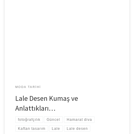
Lale deseni nasılda ifade eder Osmanlı’yı… Resmidir sanki
tarihimizin…Tuğra gibi anlamlıdır, asildir çok… Ama Tuğra’nın sert
ve asil duruşuna karşın […]
MODA TARIHI
Lale Desen Kumaş ve
Anlattıkları…
fotoğrafçılık
Güncel
Hamarat diva
Kaftan tasarım
Lale
Lale desen