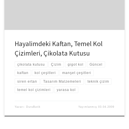
Hayalimdeki Kaftan, Temel Kol
Çizimleri, Çikolata Kutusu
çikolata kutusu
Çizim
gigot kol
Güncel
kaftan
kol çeşitleri
manşet çeşitleri
siren ertan
Tasarım Malzemeleri
teknik çizim
temel kol çizimleri
yarasa kol
Yazarı:
DuruButik
Yayımlanmış
03.04.2009