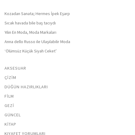
Kozadan Sanata; Hermes İpek Eşarp
Sıcak havada bile baş tacıydı
Yılın En Moda, Moda Markaları
Anna dello Russo ile Ulaşılabilir Moda
‘Ölümsüz Küçük Siyah Ceket’
AKSESUAR
ÇIZIM
DÜĞÜN HAZIRLIKLARI
FILM
GEZI
GÜNCEL
KITAP
KIYAFET YORUMLARI