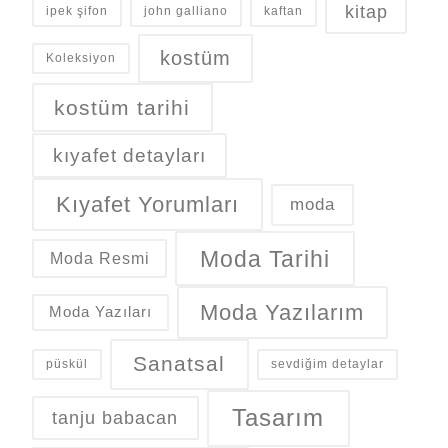
kitap
ipek şifon
john galliano
kaftan
kostüm
Koleksiyon
kostüm tarihi
kıyafet detayları
Kıyafet Yorumları
moda
Moda Tarihi
Moda Resmi
Moda Yazılarım
Moda Yazıları
Sanatsal
püskül
sevdiğim detaylar
Tasarım
tanju babacan