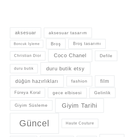
aksesuar
aksesuar tasarım
Broş
Broş tasarımı
Boncuk İşleme
Coco Chanel
Defile
Christian Dior
duru butik etsy
duru butik
düğün hazırlıkları
fashion
film
gece elbisesi
Gelinlik
Füreya Koral
Giyim Tarihi
Giyim Süsleme
Güncel
Haute Couture