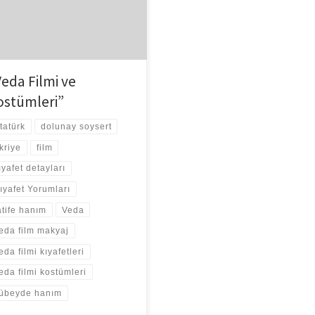
ıl mutlaka Atatürk’ün hayatını
an filmler vizyona giriyor.
himize dair kaynaklar […]
Veda Filmi ve
ostümleri”
tatürk
dolunay soysert
ikriye
film
ıyafet detayları
ıyafet Yorumları
atife hanım
Veda
eda film makyaj
eda filmi kıyafetleri
eda filmi kostümleri
übeyde hanım