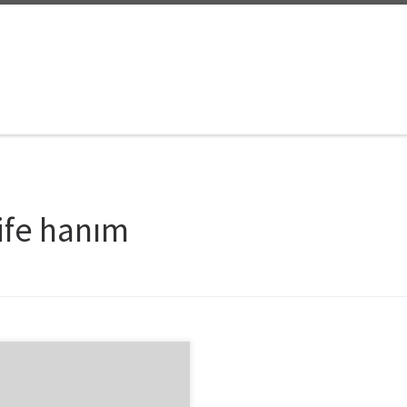
tife hanım
da’’ filmini geçen hafta
şimle birlikte izlemeye gittik.