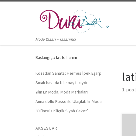
Skip to content
Moda Yazarı – Tasarımcı
Başlangıç
»
latife hanım
la
Kozadan Sanata; Hermes İpek Eşarp
Sıcak havada bile baş tacıydı
1 post
Yılın En Moda, Moda Markaları
Anna dello Russo ile Ulaşılabilir Moda
‘Ölümsüz Küçük Siyah Ceket’
‘’Ve
AKSESUAR
karde