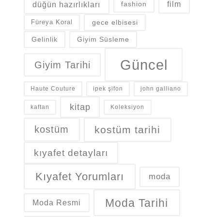
düğün hazırlıkları
fashion
film
gece elbisesi
Füreya Koral
Gelinlik
Giyim Süsleme
Güncel
Giyim Tarihi
Haute Couture
ipek şifon
john galliano
kitap
kaftan
Koleksiyon
kostüm
kostüm tarihi
kıyafet detayları
Kıyafet Yorumları
moda
Moda Tarihi
Moda Resmi