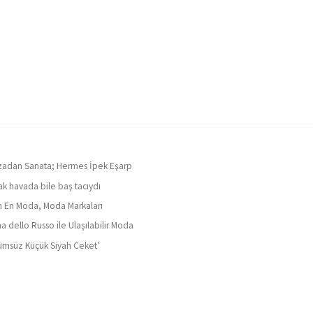
adan Sanata; Hermes İpek Eşarp
ak havada bile baş tacıydı
ın En Moda, Moda Markaları
a dello Russo ile Ulaşılabilir Moda
ümsüz Küçük Siyah Ceket’