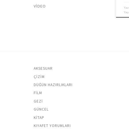
VIDEO
Yaz
Ya
AKSESUAR
ÇIZIM
DÜĞÜN HAZIRLIKLARI
FILM
GEZI
GÜNCEL
KITAP
KIYAFET YORUMLARI