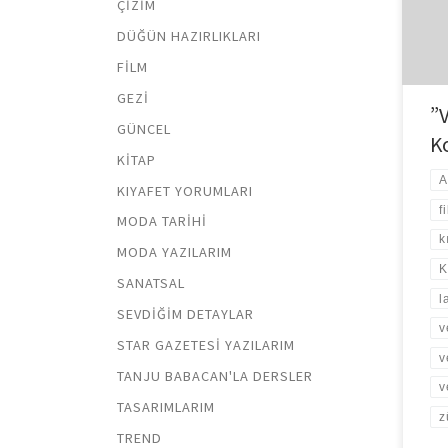
ÇIZIM
Her y
anlat
DÜĞÜN HAZIRLIKLARI
Tari
FILM
GEZI
”
GÜNCEL
K
KITAP
A
KIYAFET YORUMLARI
f
MODA TARIHI
k
MODA YAZILARIM
K
SANATSAL
l
SEVDIĞIM DETAYLAR
v
STAR GAZETESI YAZILARIM
v
TANJU BABACAN'LA DERSLER
v
TASARIMLARIM
z
TREND