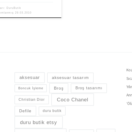
arı:
DuruButik
yımlanmış
29.03.2010
Koz
aksesuar
aksesuar tasarım
Sıc
Yıl
Broş
Broş tasarımı
Boncuk İşleme
Ann
Coco Chanel
Christian Dior
‘Öl
Defile
duru butik
duru butik etsy