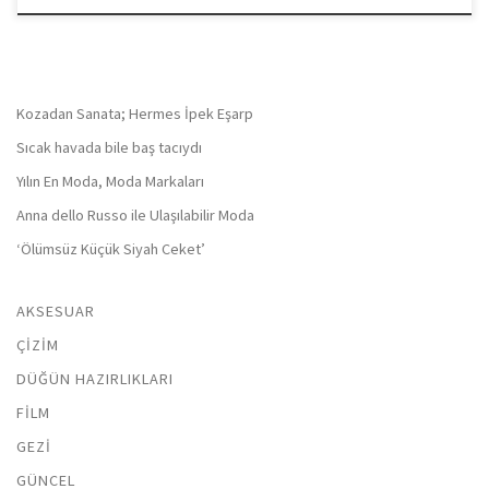
Kozadan Sanata; Hermes İpek Eşarp
Sıcak havada bile baş tacıydı
Yılın En Moda, Moda Markaları
Anna dello Russo ile Ulaşılabilir Moda
‘Ölümsüz Küçük Siyah Ceket’
AKSESUAR
ÇIZIM
DÜĞÜN HAZIRLIKLARI
FILM
GEZI
GÜNCEL