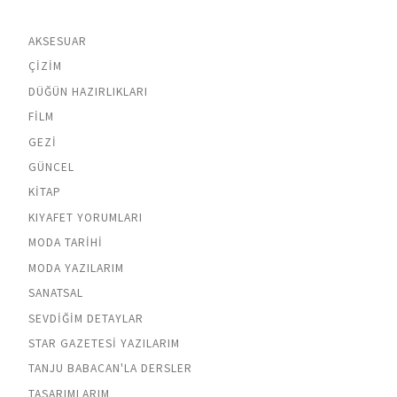
AKSESUAR
ÇIZIM
DÜĞÜN HAZIRLIKLARI
FILM
GEZI
GÜNCEL
KITAP
KIYAFET YORUMLARI
MODA TARIHI
MODA YAZILARIM
SANATSAL
SEVDIĞIM DETAYLAR
STAR GAZETESI YAZILARIM
TANJU BABACAN'LA DERSLER
TASARIMLARIM