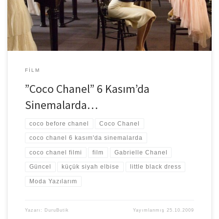
FILM
”Coco Chanel” 6 Kasım’da
Sinemalarda…
coco before chanel
Coco Chanel
coco chanel 6 kasım'da sinemalarda
coco chanel filmi
film
Gabrielle Chanel
Güncel
küçük siyah elbise
little black dress
Moda Yazılarım
Yazarı:
DuruButik
Yayımlanmış
25.10.2009