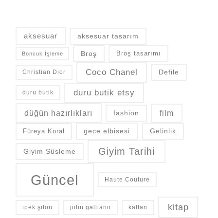
aksesuar
aksesuar tasarım
Broş
Broş tasarımı
Boncuk İşleme
Coco Chanel
Defile
Christian Dior
duru butik etsy
duru butik
düğün hazırlıkları
fashion
film
gece elbisesi
Gelinlik
Füreya Koral
Giyim Tarihi
Giyim Süsleme
Güncel
Haute Couture
kitap
ipek şifon
john galliano
kaftan