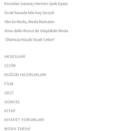
Kozadan Sanata; Hermes İpek Eşarp
Sıcak havada bile baş tacıydı
Yılın En Moda, Moda Markaları
Anna dello Russo ile Ulaşılabilir Moda
‘Ölümsüz Küçük Siyah Ceket’
AKSESUAR
ÇIZIM
DÜĞÜN HAZIRLIKLARI
FILM
GEZI
GÜNCEL
KITAP
KIYAFET YORUMLARI
MODA TARIHI