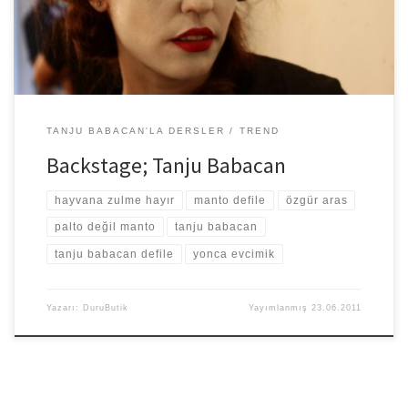
TANJU BABACAN'LA DERSLER
TREND
Backstage; Tanju Babacan
hayvana zulme hayır
manto defile
özgür aras
palto değil manto
tanju babacan
tanju babacan defile
yonca evcimik
Yazarı:
DuruButik
Yayımlanmış
23.06.2011