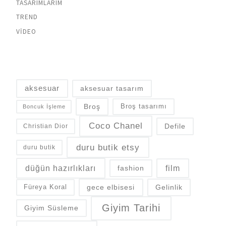
TASARIMLARIM
TREND
VIDEO
aksesuar
aksesuar tasarım
Broş
Broş tasarımı
Boncuk İşleme
Coco Chanel
Defile
Christian Dior
duru butik etsy
duru butik
düğün hazırlıkları
fashion
film
gece elbisesi
Gelinlik
Füreya Koral
Giyim Tarihi
Giyim Süsleme