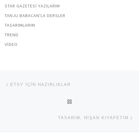
STAR GAZETESI YAZILARIM
TANJU BABACAN'LA DERSLER
TASARIMLARIM
TREND
VIDEO
Yazı dolaşımı
Previous post
ETSY İÇIN HAZIRLIKLAR
BACK TO POST LIST
Ne
TASARIM; NIŞAN KIYAFETIM