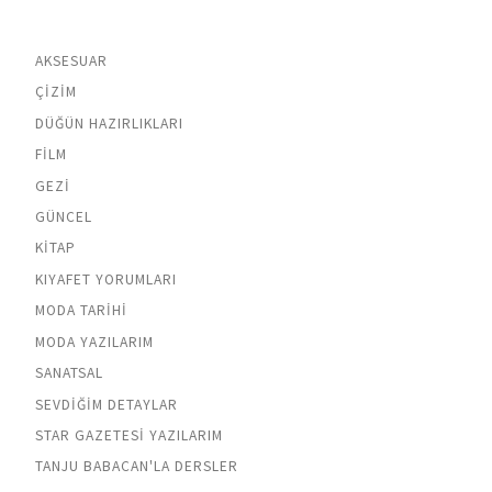
AKSESUAR
ÇIZIM
DÜĞÜN HAZIRLIKLARI
FILM
GEZI
GÜNCEL
KITAP
KIYAFET YORUMLARI
MODA TARIHI
MODA YAZILARIM
SANATSAL
SEVDIĞIM DETAYLAR
STAR GAZETESI YAZILARIM
TANJU BABACAN'LA DERSLER