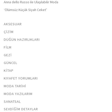
Anna dello Russo ile Ulaşılabilir Moda
‘Ölümsüz Küçük Siyah Ceket’
AKSESUAR
ÇIZIM
DÜĞÜN HAZIRLIKLARI
FILM
GEZI
GÜNCEL
KITAP
KIYAFET YORUMLARI
MODA TARIHI
MODA YAZILARIM
SANATSAL
SEVDIĞIM DETAYLAR