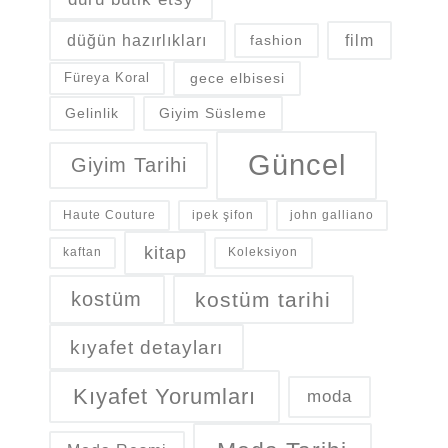
düğün hazırlıkları
fashion
film
gece elbisesi
Füreya Koral
Gelinlik
Giyim Süsleme
Güncel
Giyim Tarihi
Haute Couture
ipek şifon
john galliano
kitap
kaftan
Koleksiyon
kostüm
kostüm tarihi
kıyafet detayları
Kıyafet Yorumları
moda