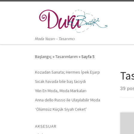
Skip to content
Moda Yazarı – Tasarımcı
Başlangıç
»
Tasarımlarım
»
Sayfa 5
Ta
Kozadan Sanata; Hermes İpek Eşarp
Sıcak havada bile baş tacıydı
39 po
Yılın En Moda, Moda Markaları
Anna dello Russo ile Ulaşılabilir Moda
‘Ölümsüz Küçük Siyah Ceket’
Sene
AKSESUAR
Cumh