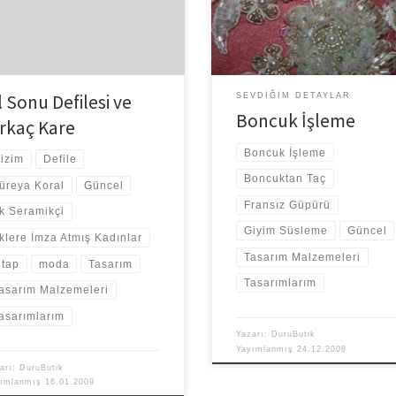
nları adına olacak bu defile.Bu
görmek çocuklar kadar mutlu etti
mda bahsetmiştim daha evvel..
beni. Malum kar olunca […]
 […]
l Sonu Defilesi ve
SEVDIĞIM DETAYLAR
Boncuk İşleme
irkaç Kare
Boncuk İşleme
izim
Defile
Boncuktan Taç
üreya Koral
Güncel
Fransız Güpürü
lk Seramikçi
Giyim Süsleme
Güncel
lklere İmza Atmış Kadınlar
Tasarım Malzemeleri
itap
moda
Tasarım
Tasarımlarım
asarım Malzemeleri
asarımlarım
Yazarı:
DuruButik
Yayımlanmış
24.12.2008
arı:
DuruButik
yımlanmış
16.01.2009