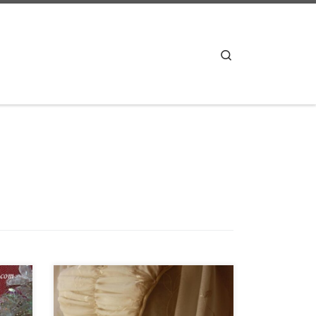
Search
Geçen yıl drapaj tekniğiyle sene sonu
e
için 1800’lü yıllar kıyafetleri yaptık.
ğunu