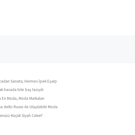
adan Sanata; Hermes İpek Eşarp
ak havada bile baş tacıydı
ın En Moda, Moda Markaları
a dello Russo ile Ulaşılabilir Moda
ümsüz Küçük Siyah Ceket’