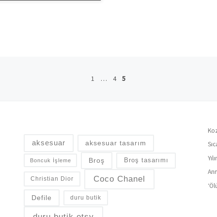
1
…
4
5
Koz
aksesuar
aksesuar tasarım
Sıc
Yıl
Broş
Broş tasarımı
Boncuk İşleme
Ann
Coco Chanel
Christian Dior
‘Öl
Defile
duru butik
duru butik etsy