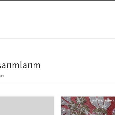
sarımlarım
sts
 sonu bir defilemiz olacak.
Bugün Ankara’da beyaz bir örtüyl
uriyet Tarihin ilklere imza atmış
uyandık :) Sabah kar yağmış oldu