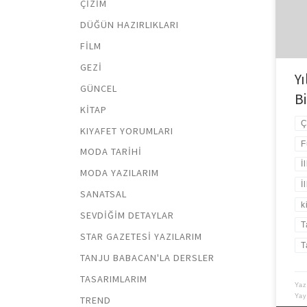
ÇIZIM
kadı
yazı
DÜĞÜN HAZIRLIKLARI
Sene
FILM
GEZI
Yı
GÜNCEL
B
KITAP
Ç
KIYAFET YORUMLARI
F
MODA TARIHI
İ
MODA YAZILARIM
İ
SANATSAL
k
SEVDIĞIM DETAYLAR
T
STAR GAZETESI YAZILARIM
T
TANJU BABACAN'LA DERSLER
TASARIMLARIM
Yaz
Ya
TREND