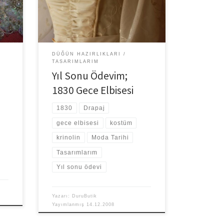
Beni epey zorladı.Çünkü sadece
elbise değil, içerden destekte
yapmam […]
DÜĞÜN HAZIRLIKLARI
TASARIMLARIM
Yıl Sonu Ödevim;
1830 Gece Elbisesi
1830
Drapaj
gece elbisesi
kostüm
krinolin
Moda Tarihi
Tasarımlarım
Yıl sonu ödevi
Yazarı:
DuruButik
Yayımlanmış
14.12.2008