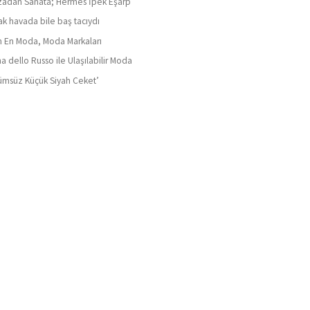
adan Sanata; Hermes İpek Eşarp
ak havada bile baş tacıydı
ın En Moda, Moda Markaları
a dello Russo ile Ulaşılabilir Moda
ümsüz Küçük Siyah Ceket’