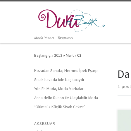
Skip to content
Moda Yazarı – Tasarımcı
Başlangıç
»
2012
»
Mart
»
02
Da
Kozadan Sanata; Hermes İpek Eşarp
Sıcak havada bile baş tacıydı
1 post
Yılın En Moda, Moda Markaları
Anna dello Russo ile Ulaşılabilir Moda
‘Ölümsüz Küçük Siyah Ceket’
Geçt
AKSESUAR
retr
ilgi