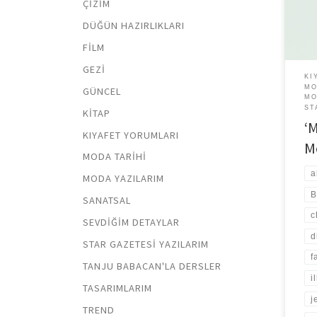
ÇIZIM
müzel
DÜĞÜN HAZIRLIKLARI
perç
[…]
FILM
GEZI
KI
MO
GÜNCEL
MO
ST
KITAP
‘
KIYAFET YORUMLARI
M
MODA TARIHI
a
MODA YAZILARIM
B
SANATSAL
c
SEVDIĞIM DETAYLAR
d
STAR GAZETESI YAZILARIM
f
TANJU BABACAN'LA DERSLER
i
TASARIMLARIM
j
TREND