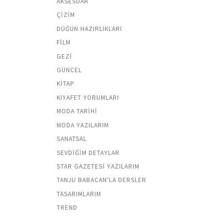
AKSESUAR
ÇIZIM
DÜĞÜN HAZIRLIKLARI
FILM
GEZI
GÜNCEL
KITAP
KIYAFET YORUMLARI
MODA TARIHI
MODA YAZILARIM
SANATSAL
SEVDIĞIM DETAYLAR
STAR GAZETESI YAZILARIM
TANJU BABACAN'LA DERSLER
TASARIMLARIM
TREND