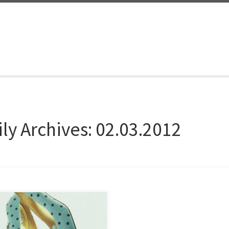
ily Archives:
02.03.2012
iğimiz yaz Alexander McQueen’in
ospektif sergisinin rekor derecede
 görmesinin ardından moda ile