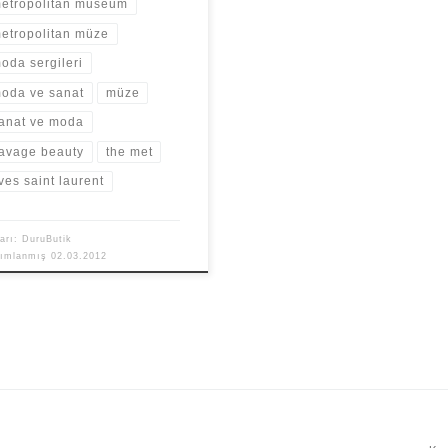
etropolitan museum
etropolitan müze
oda sergileri
oda ve sanat
müze
anat ve moda
avage beauty
the met
ves saint laurent
arı:
DuruButik
yımlanmış
02.03.2012