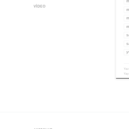
m
VIDEO
m
m
m
s
s
y
Yaz
Ya