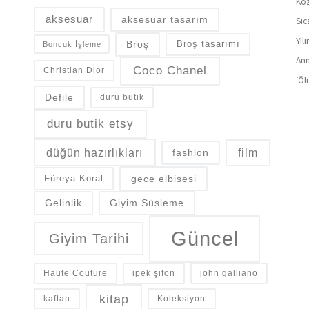
Koz
aksesuar
aksesuar tasarım
Sıc
Yıl
Broş
Broş tasarımı
Boncuk İşleme
Ann
Coco Chanel
Christian Dior
‘Öl
Defile
duru butik
duru butik etsy
düğün hazırlıkları
fashion
film
gece elbisesi
Füreya Koral
Gelinlik
Giyim Süsleme
Güncel
Giyim Tarihi
Haute Couture
ipek şifon
john galliano
kitap
kaftan
Koleksiyon