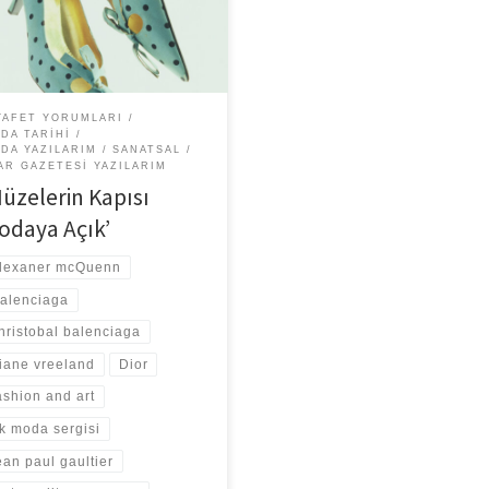
er arasındaki nazlı ilişki
inlendi. Kamuoyunun gösterdiği
YAFET YORUMLARI
DA TARIHI
DA YAZILARIM
SANATSAL
AR GAZETESI YAZILARIM
Müzelerin Kapısı
odaya Açık’
lexaner mcQuenn
alenciaga
hristobal balenciaga
iane vreeland
Dior
ashion and art
lk moda sergisi
ean paul gaultier