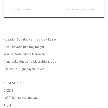
Yazarı:
DuruButik
Yayımlanmış
02.03.2012
Kozadan Sanata; Hermes İpek Eşarp
Sıcak havada bile baş tacıydı
Yılın En Moda, Moda Markaları
Anna dello Russo ile Ulaşılabilir Moda
‘Ölümsüz Küçük Siyah Ceket’
AKSESUAR
ÇIZIM
DÜĞÜN HAZIRLIKLARI
FILM