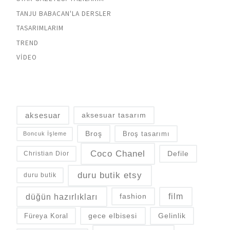
TANJU BABACAN'LA DERSLER
TASARIMLARIM
TREND
VIDEO
aksesuar
aksesuar tasarım
Broş
Broş tasarımı
Boncuk İşleme
Coco Chanel
Defile
Christian Dior
duru butik etsy
duru butik
düğün hazırlıkları
fashion
film
gece elbisesi
Gelinlik
Füreya Koral