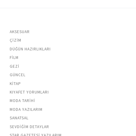
AKSESUAR
ÇIZIM
DÜĞÜN HAZIRLIKLARI
FILM
GEZI
GÜNCEL
KITAP
KIYAFET YORUMLARI
MODA TARIHI
MODA YAZILARIM
SANATSAL
SEVDIĞIM DETAYLAR
STAR GAZETESI YAZILARIM