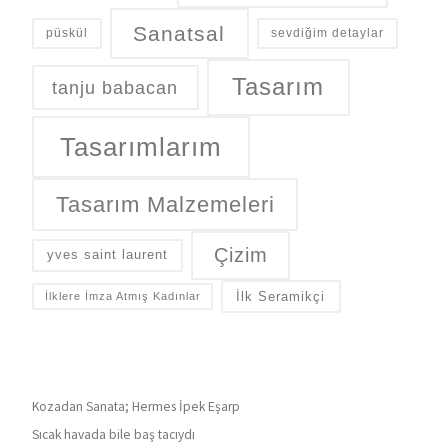
Sanatsal
püskül
sevdiğim detaylar
Tasarım
tanju babacan
Tasarımlarım
Tasarım Malzemeleri
Çizim
yves saint laurent
İlk Seramikçi
İlklere İmza Atmış Kadınlar
Kozadan Sanata; Hermes İpek Eşarp
Sıcak havada bile baş tacıydı