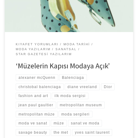
KIYAFET YORUMLARI
MODA TARIHI
MODA YAZILARIM
SANATSAL
STAR GAZETESI YAZILARIM
‘Müzelerin Kapısı Modaya Açık’
alexaner mcQuenn
Balenciaga
christobal balenciaga
diane vreeland
Dior
fashion and art
ilk moda sergisi
jean paul gaultier
metropolitan museum
metropolitan müze
moda sergileri
moda ve sanat
müze
sanat ve moda
savage beauty
the met
yves saint laurent