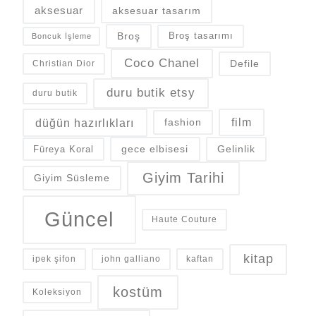
aksesuar
aksesuar tasarım
Broş
Broş tasarımı
Boncuk İşleme
Coco Chanel
Defile
Christian Dior
duru butik etsy
duru butik
düğün hazırlıkları
fashion
film
gece elbisesi
Gelinlik
Füreya Koral
Giyim Tarihi
Giyim Süsleme
Güncel
Haute Couture
kitap
ipek şifon
john galliano
kaftan
kostüm
Koleksiyon