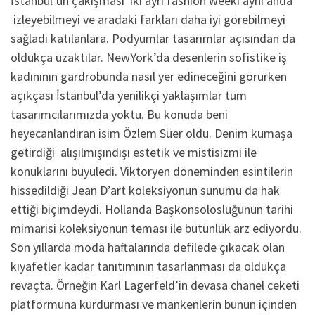
İstanbul’un çakışması iki ayrı fashion weeki aynı anda
izleyebilmeyi ve aradaki farkları daha iyi görebilmeyi
sağladı katılanlara. Podyumlar tasarımlar açısından da
oldukça uzaktılar. NewYork’da desenlerin sofistike iş
kadınının gardrobunda nasıl yer edineceğini görürken
açıkçası İstanbul’da yenilikçi yaklaşımlar tüm
tasarımcılarımızda yoktu. Bu konuda beni
heyecanlandıran isim Özlem Süer oldu. Denim kumaşa
getirdiği alışılmışındışı estetik ve mistisizmi ile
konuklarını büyüledi. Viktoryen döneminden esintilerin
hissedildiği Jean D’art koleksiyonun sunumu da hak
ettiği biçimdeydi. Hollanda Başkonsolosluğunun tarihi
mimarisi koleksiyonun teması ile bütünlük arz ediyordu.
Son yıllarda moda haftalarında defilede çıkacak olan
kıyafetler kadar tanıtımının tasarlanması da oldukça
revaçta. Örneğin Karl Lagerfeld’in devasa chanel ceketi
platformuna kurdurması ve mankenlerin bunun içinden