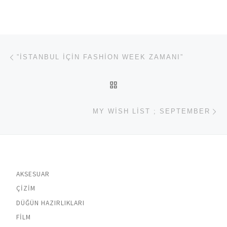
Yazı dolaşımı
Previous post
”İSTANBUL IÇIN FASHION WEEK ZAMANI”
BACK TO POST LIST
Ne
MY WISH LIST ; SEPTEMBER
AKSESUAR
ÇIZIM
DÜĞÜN HAZIRLIKLARI
FILM