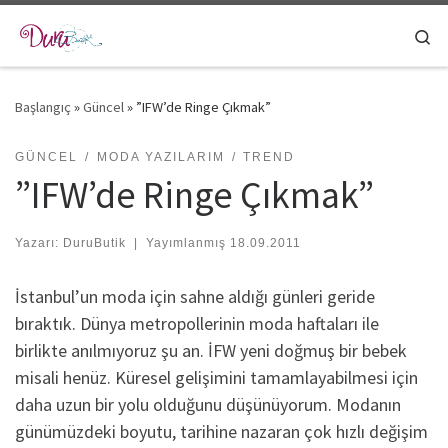
Skip to content
Se
Başlangıç
»
Güncel
»
”IFW’de Ringe Çıkmak”
GÜNCEL
MODA YAZILARIM
TREND
”IFW’de Ringe Çıkmak”
Yazarı:
DuruButik
|
Yayımlanmış
18.09.2011
İstanbul’un moda için sahne aldığı günleri geride
bıraktık. Dünya metropollerinin moda haftaları ile
birlikte anılmıyoruz şu an. İFW yeni doğmuş bir bebek
misali henüz. Küresel gelişimini tamamlayabilmesi için
daha uzun bir yolu olduğunu düşünüyorum. Modanın
günümüzdeki boyutu, tarihine nazaran çok hızlı değişim