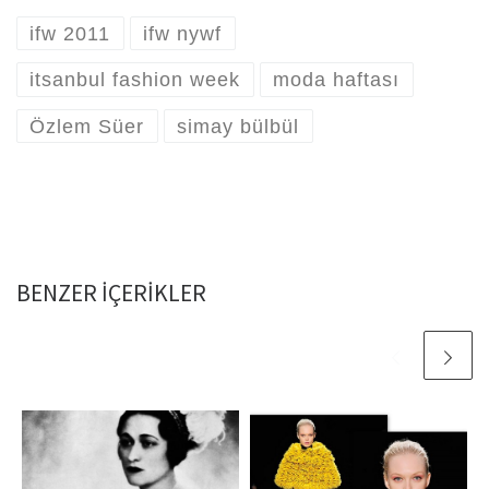
ifw 2011
ifw nywf
itsanbul fashion week
moda haftası
Özlem Süer
simay bülbül
BENZER IÇERIKLER