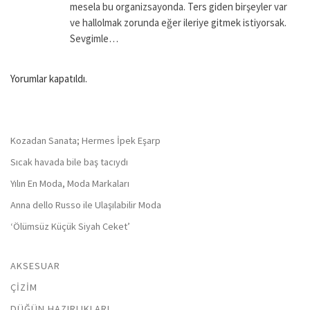
mesela bu organizsayonda. Ters giden birşeyler var
ve hallolmak zorunda eğer ileriye gitmek istiyorsak.
Sevgimle…
Yorumlar kapatıldı.
Kozadan Sanata; Hermes İpek Eşarp
Sıcak havada bile baş tacıydı
Yılın En Moda, Moda Markaları
Anna dello Russo ile Ulaşılabilir Moda
‘Ölümsüz Küçük Siyah Ceket’
AKSESUAR
ÇIZIM
DÜĞÜN HAZIRLIKLARI