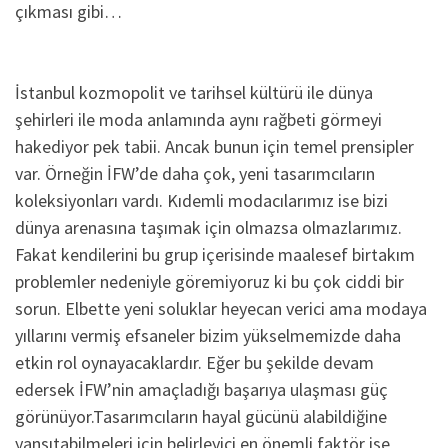
çıkması gibi…
İstanbul kozmopolit ve tarihsel kültürü ile dünya
şehirleri ile moda anlamında aynı rağbeti görmeyi
hakediyor pek tabii. Ancak bunun için temel prensipler
var. Örneğin İFW’de daha çok, yeni tasarımcıların
koleksiyonları vardı. Kıdemli modacılarımız ise bizi
dünya arenasına taşımak için olmazsa olmazlarımız.
Fakat kendilerini bu grup içerisinde maalesef birtakım
problemler nedeniyle göremiyoruz ki bu çok ciddi bir
sorun. Elbette yeni soluklar heyecan verici ama modaya
yıllarını vermiş efsaneler bizim yükselmemizde daha
etkin rol oynayacaklardır. Eğer bu şekilde devam
edersek İFW’nin amaçladığı başarıya ulaşması güç
görünüyor.Tasarımcıların hayal gücünü alabildiğine
yansıtabilmeleri için belirleyici en önemli faktör ise