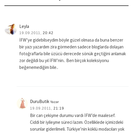
Leyla
19.09.2011,
20:42
İFW’ye gidebilseydim böyle güzel olmasa da buna benzer
bir yazı yazardım zira görmeden sadece bloglarda dolaşan
fotoğraflarla bile üzücü derecede sönük geçtiğini anlamak
zor değildi bu yıl İFW’nin.. Ben birçok koleksiyonu
beğenemediğim bile..
DuruButik
Yazar
19.09.2011,
21:19
Bir can çekişme durumu vardı İFW’de maalesef.
Ciddi bir iyileşme süreci lazım. Özelliklede içimizdeki
sorunlar giderilmeli. Türkiye’nin köklü modacıları yok