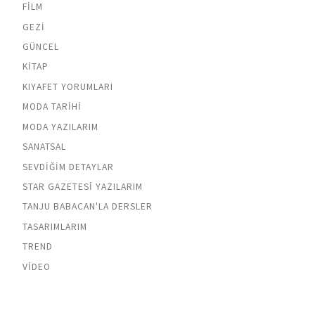
FILM
GEZI
GÜNCEL
KITAP
KIYAFET YORUMLARI
MODA TARIHI
MODA YAZILARIM
SANATSAL
SEVDIĞIM DETAYLAR
STAR GAZETESI YAZILARIM
TANJU BABACAN'LA DERSLER
TASARIMLARIM
TREND
VIDEO