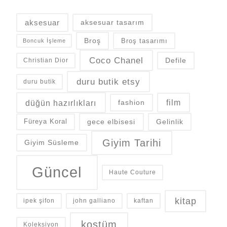
aksesuar
aksesuar tasarım
Broş
Broş tasarımı
Boncuk İşleme
Coco Chanel
Defile
Christian Dior
duru butik etsy
duru butik
düğün hazırlıkları
fashion
film
gece elbisesi
Gelinlik
Füreya Koral
Giyim Tarihi
Giyim Süsleme
Güncel
Haute Couture
kitap
ipek şifon
john galliano
kaftan
kostüm
Koleksiyon