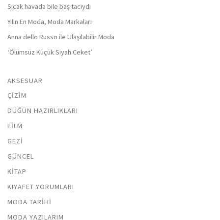
Sıcak havada bile baş tacıydı
Yılın En Moda, Moda Markaları
Anna dello Russo ile Ulaşılabilir Moda
‘Ölümsüz Küçük Siyah Ceket’
AKSESUAR
ÇIZIM
DÜĞÜN HAZIRLIKLARI
FILM
GEZI
GÜNCEL
KITAP
KIYAFET YORUMLARI
MODA TARIHI
MODA YAZILARIM