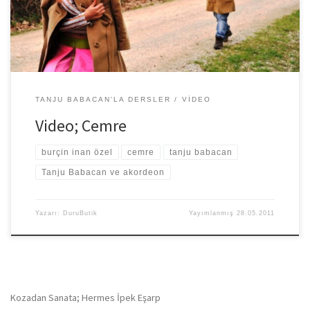
TANJU BABACAN'LA DERSLER
VIDEO
Video; Cemre
burçin inan özel
cemre
tanju babacan
Tanju Babacan ve akordeon
Yazarı:
DuruButik
Yayımlanmış
28.05.2011
Kozadan Sanata; Hermes İpek Eşarp