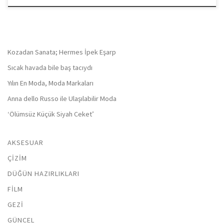
Kozadan Sanata; Hermes İpek Eşarp
Sıcak havada bile baş tacıydı
Yılın En Moda, Moda Markaları
Anna dello Russo ile Ulaşılabilir Moda
‘Ölümsüz Küçük Siyah Ceket’
AKSESUAR
ÇIZIM
DÜĞÜN HAZIRLIKLARI
FILM
GEZI
GÜNCEL