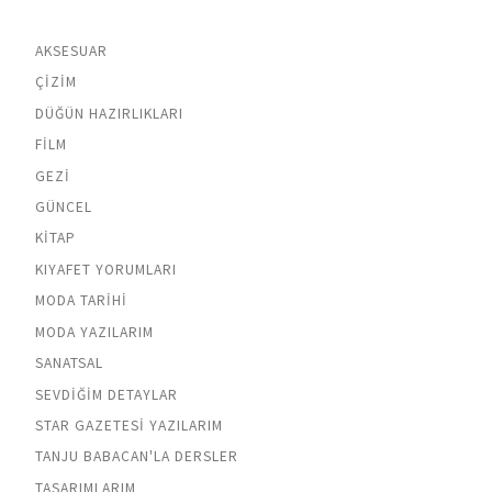
AKSESUAR
ÇIZIM
DÜĞÜN HAZIRLIKLARI
FILM
GEZI
GÜNCEL
KITAP
KIYAFET YORUMLARI
MODA TARIHI
MODA YAZILARIM
SANATSAL
SEVDIĞIM DETAYLAR
STAR GAZETESI YAZILARIM
TANJU BABACAN'LA DERSLER
TASARIMLARIM