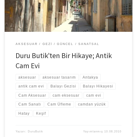
AKSESUAR
GEZI
GÜNCEL
SANATSAL
Duru Butik’ten Bir Hikaye; Antik
Cam Evi
aksesuar
aksesuar tasarım
Antakya
antik cam evi
Balayı Gezisi
Balayı Hikayesi
Cam Aksesuar
cam eksesuar
cam evi
Cam Sanatı
Cam Üfleme
camdan yüzük
Hatay
Keşif
Yazarı:
DuruButik
Yayımlanmış
10.08.2010