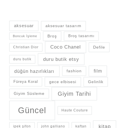
aksesuar
aksesuar tasarım
Broş
Broş tasarımı
Boncuk İşleme
Coco Chanel
Defile
Christian Dior
duru butik etsy
duru butik
düğün hazırlıkları
fashion
film
gece elbisesi
Gelinlik
Füreya Koral
Giyim Tarihi
Giyim Süsleme
Güncel
Haute Couture
kitap
ipek şifon
john galliano
kaftan