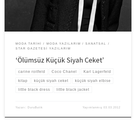
MODA TARIHI
MODA YAZILARIM
SANATSAL
STAR GAZETESI YAZILARIM
‘Ölümsüz Küçük Siyah Ceket’
carine roitfeld
Coco Chanel
Karl Lagerfeld
kitap
küçük siyah ceket
küçük siyah elbise
little black dress
little black jacket
Yazarı:
DuruButik
Yayımlanmış
03.03.2012