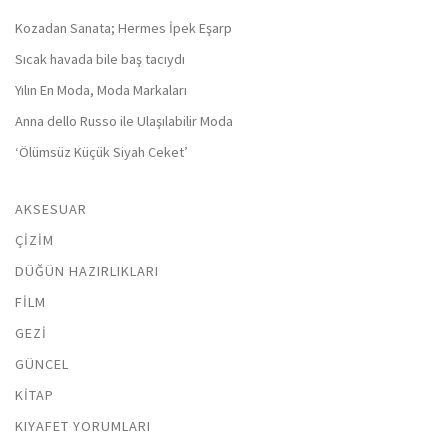
Kozadan Sanata; Hermes İpek Eşarp
Sıcak havada bile baş tacıydı
Yılın En Moda, Moda Markaları
Anna dello Russo ile Ulaşılabilir Moda
‘Ölümsüz Küçük Siyah Ceket’
AKSESUAR
ÇIZIM
DÜĞÜN HAZIRLIKLARI
FILM
GEZI
GÜNCEL
KITAP
KIYAFET YORUMLARI