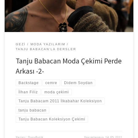
GEZI
MODA YAZILARIM
TANJU BABACAN'LA DERSLER
Tanju Babacan Moda Çekimi Perde
Arkası -2-
Backstage
cemre
Didem Soydan
İlhan Filiz
moda çekimi
Tanju Babacam 2011 İlkabahar Koleksiyon
tanju babacan
Tanju Babacan Koleksiyon Çekimi
Yazarı:
DuruButik
Yayımlanmış
14.05.2011