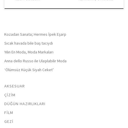
Kozadan Sanata; Hermes İpek Eşarp
Sıcak havada bile baş tacıydı
Yılın En Moda, Moda Markaları
Anna dello Russo ile Ulaşılabilir Moda
‘Ölümsüz Küçük Siyah Ceket’
AKSESUAR
ÇIZIM
DÜĞÜN HAZIRLIKLARI
FILM
GEZI