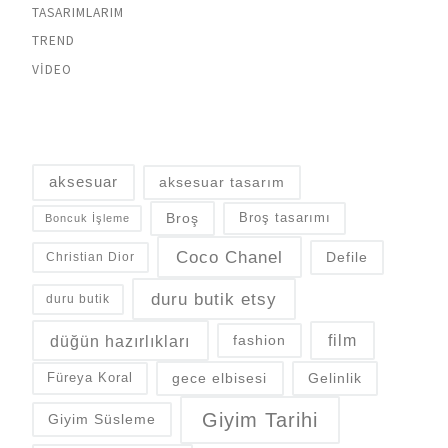
TASARIMLARIM
TREND
VIDEO
aksesuar
aksesuar tasarım
Broş
Broş tasarımı
Boncuk İşleme
Coco Chanel
Defile
Christian Dior
duru butik etsy
duru butik
düğün hazırlıkları
fashion
film
gece elbisesi
Gelinlik
Füreya Koral
Giyim Tarihi
Giyim Süsleme