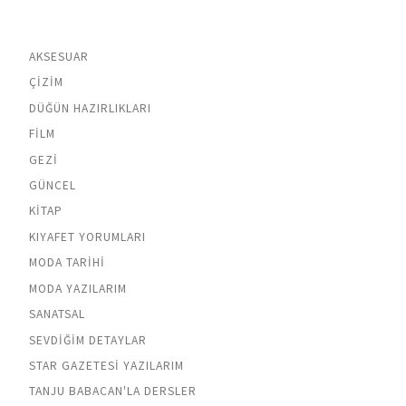
AKSESUAR
ÇIZIM
DÜĞÜN HAZIRLIKLARI
FILM
GEZI
GÜNCEL
KITAP
KIYAFET YORUMLARI
MODA TARIHI
MODA YAZILARIM
SANATSAL
SEVDIĞIM DETAYLAR
STAR GAZETESI YAZILARIM
TANJU BABACAN'LA DERSLER