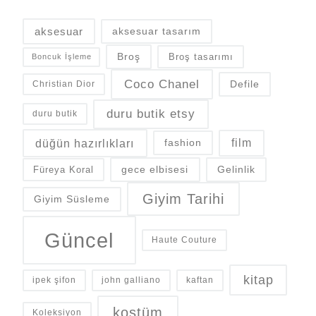
aksesuar
aksesuar tasarım
Broş
Broş tasarımı
Boncuk İşleme
Coco Chanel
Defile
Christian Dior
duru butik etsy
duru butik
düğün hazırlıkları
fashion
film
gece elbisesi
Gelinlik
Füreya Koral
Giyim Tarihi
Giyim Süsleme
Güncel
Haute Couture
kitap
ipek şifon
john galliano
kaftan
kostüm
Koleksiyon