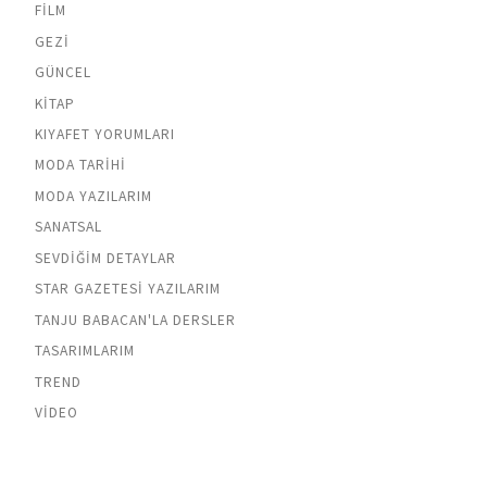
FILM
GEZI
GÜNCEL
KITAP
KIYAFET YORUMLARI
MODA TARIHI
MODA YAZILARIM
SANATSAL
SEVDIĞIM DETAYLAR
STAR GAZETESI YAZILARIM
TANJU BABACAN'LA DERSLER
TASARIMLARIM
TREND
VIDEO