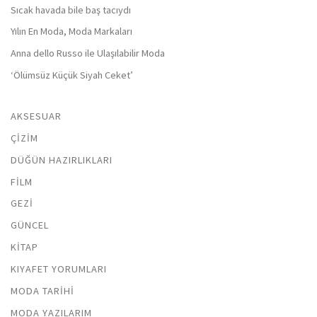
Sıcak havada bile baş tacıydı
Yılın En Moda, Moda Markaları
Anna dello Russo ile Ulaşılabilir Moda
‘Ölümsüz Küçük Siyah Ceket’
AKSESUAR
ÇIZIM
DÜĞÜN HAZIRLIKLARI
FILM
GEZI
GÜNCEL
KITAP
KIYAFET YORUMLARI
MODA TARIHI
MODA YAZILARIM