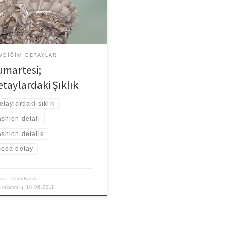
VDIĞIM DETAYLAR
umartesi;
etaylardaki Şıklık
etaylardaki şıklık
ashion detail
ashion details
oda detay
arı:
DuruButik
yımlanmış
18.06.2011