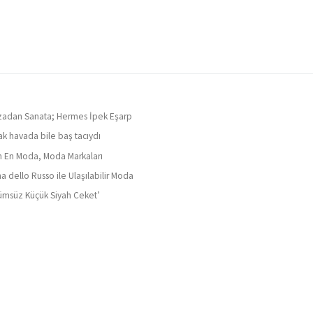
adan Sanata; Hermes İpek Eşarp
ak havada bile baş tacıydı
ın En Moda, Moda Markaları
a dello Russo ile Ulaşılabilir Moda
ümsüz Küçük Siyah Ceket’