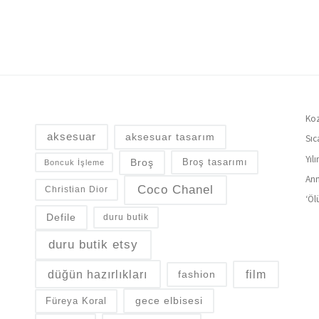
Koz
aksesuar
aksesuar tasarım
Sıc
Yıl
Broş
Broş tasarımı
Boncuk İşleme
Ann
Coco Chanel
Christian Dior
‘Öl
Defile
duru butik
duru butik etsy
düğün hazırlıkları
fashion
film
gece elbisesi
Füreya Koral