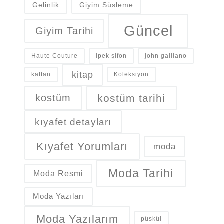
Gelinlik
Giyim Süsleme
Güncel
Giyim Tarihi
Haute Couture
ipek şifon
john galliano
kitap
kaftan
Koleksiyon
kostüm
kostüm tarihi
kıyafet detayları
Kıyafet Yorumları
moda
Moda Tarihi
Moda Resmi
Moda Yazıları
Moda Yazılarım
püskül