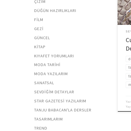
ÇIZIM
DÜĞÜN HAZIRLIKLARI
FILM
GEZI
SE
GÜNCEL
C
KITAP
D
KIYAFET YORUMLARI
d
MODA TARIHI
f
MODA YAZILARIM
f
SANATSAL
m
SEVDIĞIM DETAYLAR
STAR GAZETESI YAZILARIM
Yaz
Ya
TANJU BABACAN'LA DERSLER
TASARIMLARIM
TREND