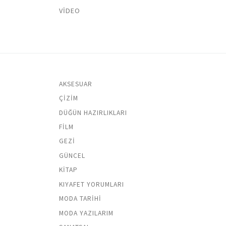
VIDEO
AKSESUAR
ÇIZIM
DÜĞÜN HAZIRLIKLARI
FILM
GEZI
GÜNCEL
KITAP
KIYAFET YORUMLARI
MODA TARIHI
MODA YAZILARIM