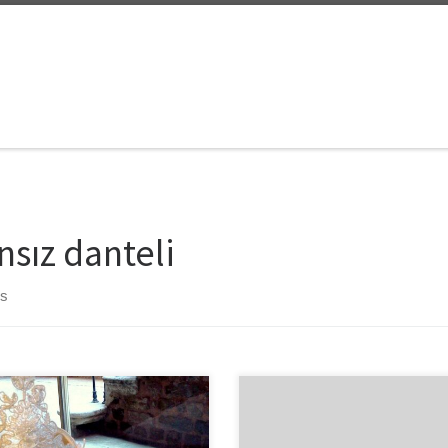
nsız danteli
ts
i yılların moda dünyasına sunduğu
Kendi tarzımı oluşturmak ve bana 
 görünümün anahtar kelimesi
farklı şeyler ortaya çıkarabilmek 