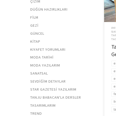
ÇIZIM
”raha
genç
DÜĞÜN HAZIRLIKLARI
kesi
FILM
GEZI
AK
SA
GÜNCEL
TA
TA
KITAP
T
KIYAFET YORUMLARI
G
MODA TARIHI
e
MODA YAZILARIM
e
SANATSAL
e
SEVDIĞIM DETAYLAR
e
STAR GAZETESI YAZILARIM
f
TANJU BABACAN'LA DERSLER
f
TASARIMLARIM
t
TREND