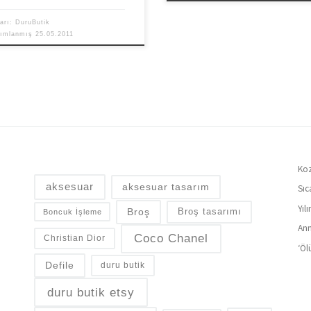
arı:
DuruButik
yımlanmış
25.05.2011
Koz
aksesuar
aksesuar tasarım
Sıc
Yıl
Broş
Broş tasarımı
Boncuk İşleme
Ann
Coco Chanel
Christian Dior
‘Öl
Defile
duru butik
duru butik etsy