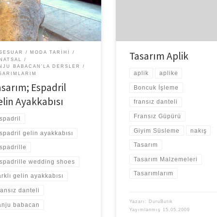
tlık” olmuştu. 1960’lı yıllarda
bir süredir düşünüp duruyordum.
lerin modanın sadece lüks
Ufkumu genişletebilmek için
me hitap etme […]
kumaşçılara daha […]
Tasarım Aplik
SESUAR
MODA TARIHI
NATSAL
NJU BABACAN'LA DERSLER
aplik
aplike
SARIMLARIM
asarım; Espadril
Boncuk İşleme
elin Ayakkabısı
fransız danteli
Fransız Güpürü
spadril
Giyim Süsleme
nakış
spadril gelin ayakkabısı
Tasarım
spadrille
Tasarım Malzemeleri
spadrille wedding shoes
Tasarımlarım
arklı gelin ayakkabısı
ransız danteli
Yazarı:
DuruButik
anju babacan
Yayımlanmış
15.05.2009