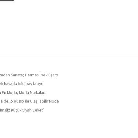
adan Sanata; Hermes İpek Eşarp
ak havada bile baş tacıydı
ın En Moda, Moda Markaları
a dello Russo ile Ulaşılabilir Moda
ümsüz Küçük Siyah Ceket’