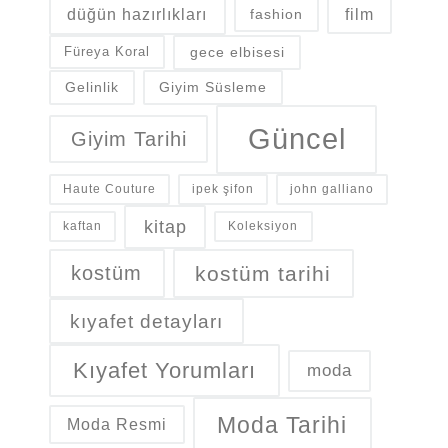
düğün hazırlıkları
fashion
film
gece elbisesi
Füreya Koral
Gelinlik
Giyim Süsleme
Güncel
Giyim Tarihi
Haute Couture
ipek şifon
john galliano
kitap
kaftan
Koleksiyon
kostüm
kostüm tarihi
kıyafet detayları
Kıyafet Yorumları
moda
Moda Tarihi
Moda Resmi