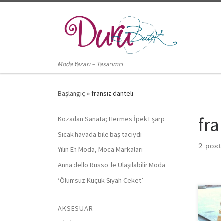
Skip to content
Moda Yazarı – Tasarımcı
Başlangıç
»
fransız danteli
fra
Kozadan Sanata; Hermes İpek Eşarp
Sıcak havada bile baş tacıydı
2 pos
Yılın En Moda, Moda Markaları
Anna dello Russo ile Ulaşılabilir Moda
‘Ölümsüz Küçük Siyah Ceket’
80’l
AKSESUAR
yeni