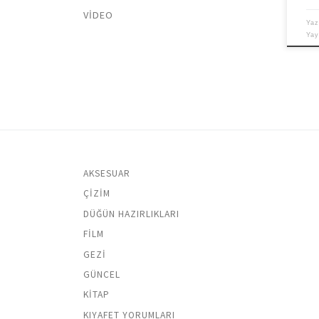
VIDEO
Yaz
Ya
AKSESUAR
ÇIZIM
DÜĞÜN HAZIRLIKLARI
FILM
GEZI
GÜNCEL
KITAP
KIYAFET YORUMLARI