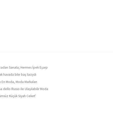
adan Sanata; Hermes İpek Eşarp
ak havada bile baş tacıydı
ın En Moda, Moda Markaları
a dello Russo ile Ulaşılabilir Moda
ümsüz Küçük Siyah Ceket’