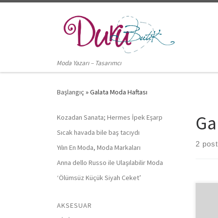
Skip to content
Moda Yazarı – Tasarımcı
Başlangıç
»
Galata Moda Haftası
Ga
Kozadan Sanata; Hermes İpek Eşarp
Sıcak havada bile baş tacıydı
2 pos
Yılın En Moda, Moda Markaları
Anna dello Russo ile Ulaşılabilir Moda
‘Ölümsüz Küçük Siyah Ceket’
AKSESUAR
Üç g
dönd