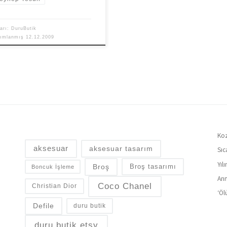
arı:
DuruButik
yımlanmış
12.12.2009
Koz
aksesuar
aksesuar tasarım
Sıc
Yıl
Broş
Broş tasarımı
Boncuk İşleme
Ann
Coco Chanel
Christian Dior
‘Öl
Defile
duru butik
duru butik etsy