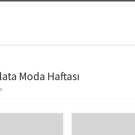
lata Moda Haftası
ts
Galata moda haftası önümüzdeki
ünlük İstanbul seyahatinden dün
çarşamba başlıyor! Ayın 13’üne k
üm. Galata Moda Günlerine ise