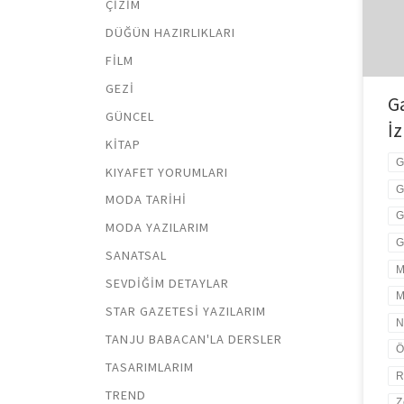
ÇIZIM
çeşi
DÜĞÜN HAZIRLIKLARI
göre
FILM
GEZI
G
GÜNCEL
İ
KITAP
G
KIYAFET YORUMLARI
G
MODA TARIHI
G
MODA YAZILARIM
G
SANATSAL
M
SEVDIĞIM DETAYLAR
M
STAR GAZETESI YAZILARIM
N
TANJU BABACAN'LA DERSLER
Ö
TASARIMLARIM
R
TREND
Z