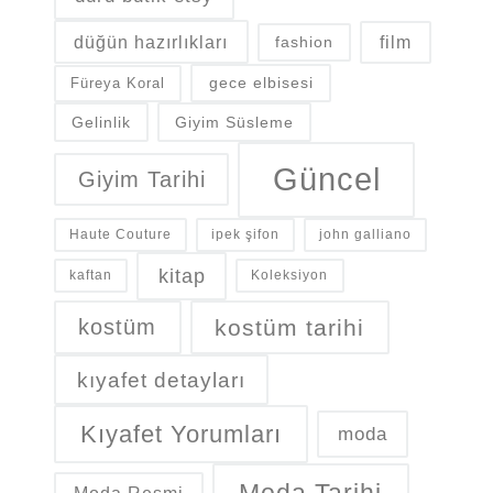
düğün hazırlıkları
fashion
film
gece elbisesi
Füreya Koral
Gelinlik
Giyim Süsleme
Güncel
Giyim Tarihi
Haute Couture
ipek şifon
john galliano
kitap
kaftan
Koleksiyon
kostüm
kostüm tarihi
kıyafet detayları
Kıyafet Yorumları
moda