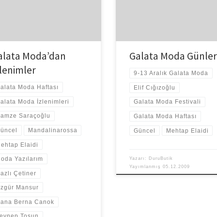
devam edecek moda günlerini
t açısından daha fazla kıyafet
merakla bekliyorum. Bakalım inşA
bilmek için ilk gün katıldım. […]
bir aksilik olmazsa […]
alata Moda’dan
Galata Moda Günler
zlenimler
9-13 Aralık Galata Moda
alata Moda Haftası
Elif Cığızoğlu
alata Moda İzlenimleri
Galata Moda Festivali
amze Saraçoğlu
Galata Moda Haftası
üncel
Mandalinarossa
Güncel
Mehtap Elaidi
ehtap Elaidi
oda Yazılarım
Yazarı:
DuruButik
Yayımlanmış
05.12.2009
azlı Çetiner
zgür Mansur
ana Berna Canok
eynep Tosun