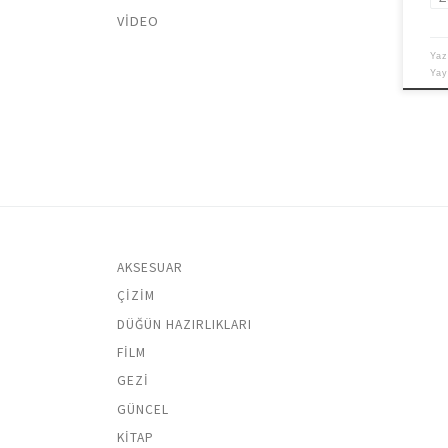
VIDEO
Yaz
Ya
AKSESUAR
ÇIZIM
DÜĞÜN HAZIRLIKLARI
FILM
GEZI
GÜNCEL
KITAP