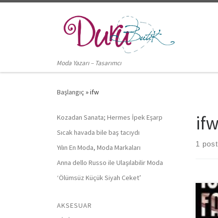
Skip to content
Moda Yazarı – Tasarımcı
Başlangıç
»
ifw
if
Kozadan Sanata; Hermes İpek Eşarp
Sıcak havada bile baş tacıydı
1 post
Yılın En Moda, Moda Markaları
Anna dello Russo ile Ulaşılabilir Moda
‘Ölümsüz Küçük Siyah Ceket’
İsta
AKSESUAR
itiba