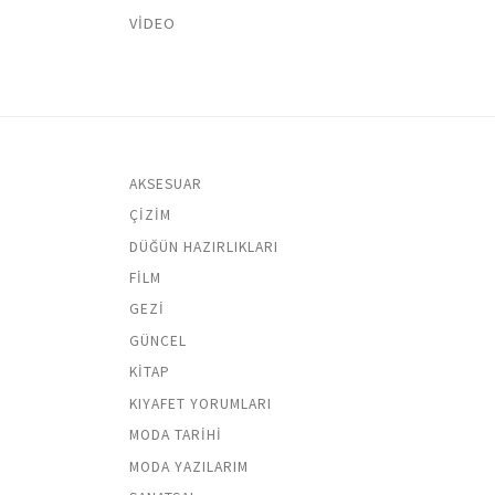
VIDEO
AKSESUAR
ÇIZIM
DÜĞÜN HAZIRLIKLARI
FILM
GEZI
GÜNCEL
KITAP
KIYAFET YORUMLARI
MODA TARIHI
MODA YAZILARIM