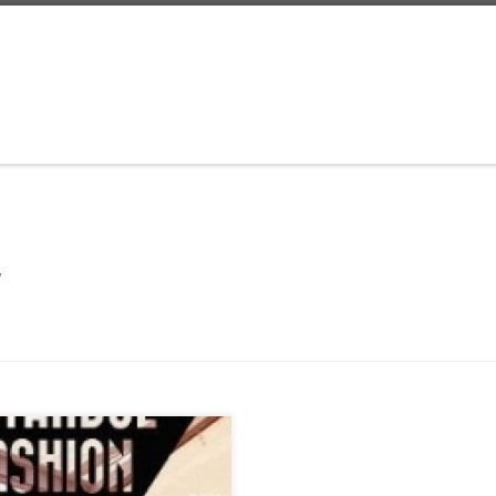
w
nbul Fashion Week bugün
riyle başlıyor. Bu zengin