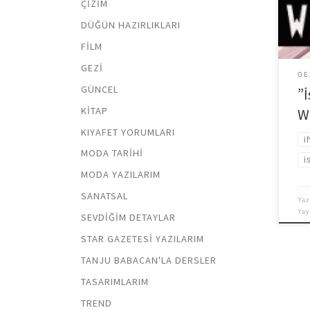
ÇIZIM
topr
değe
DÜĞÜN HAZIRLIKLARI
orga
FILM
GEZI
GE
GÜNCEL
”İ
KITAP
W
KIYAFET YORUMLARI
i
MODA TARIHI
i
MODA YAZILARIM
SANATSAL
Yaz
Ya
SEVDIĞIM DETAYLAR
STAR GAZETESI YAZILARIM
TANJU BABACAN'LA DERSLER
TASARIMLARIM
TREND