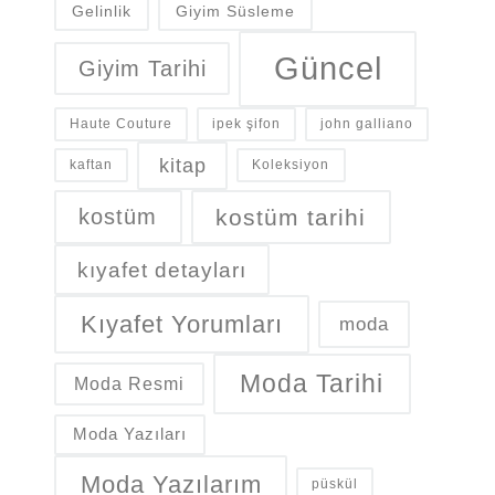
Gelinlik
Giyim Süsleme
Güncel
Giyim Tarihi
Haute Couture
ipek şifon
john galliano
kitap
kaftan
Koleksiyon
kostüm
kostüm tarihi
kıyafet detayları
Kıyafet Yorumları
moda
Moda Tarihi
Moda Resmi
Moda Yazıları
Moda Yazılarım
püskül