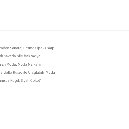
adan Sanata; Hermes İpek Eşarp
ak havada bile baş tacıydı
ın En Moda, Moda Markaları
a dello Russo ile Ulaşılabilir Moda
ümsüz Küçük Siyah Ceket’