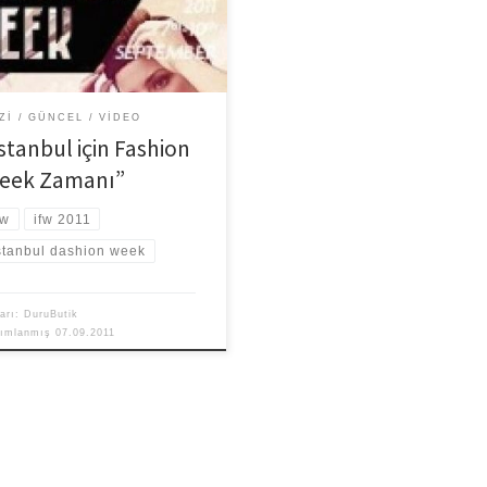
akların moda için hakettiği
re ulaşmasında çok önemli bir
nizasyonun yeni sezon […]
ZI
GÜNCEL
VIDEO
stanbul için Fashion
eek Zamanı”
fw
ifw 2011
stanbul dashion week
arı:
DuruButik
yımlanmış
07.09.2011