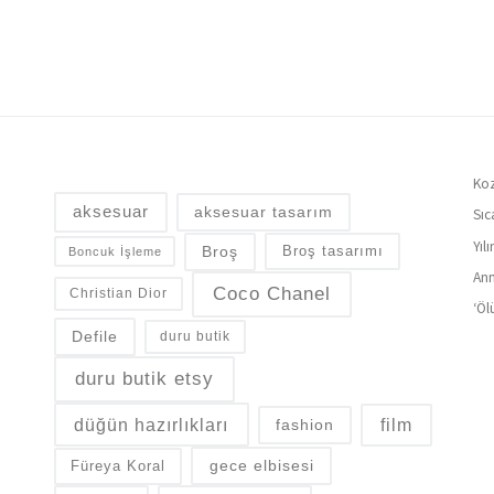
Koz
aksesuar
aksesuar tasarım
Sıc
Yıl
Broş
Broş tasarımı
Boncuk İşleme
Ann
Coco Chanel
Christian Dior
‘Öl
Defile
duru butik
duru butik etsy
düğün hazırlıkları
fashion
film
gece elbisesi
Füreya Koral