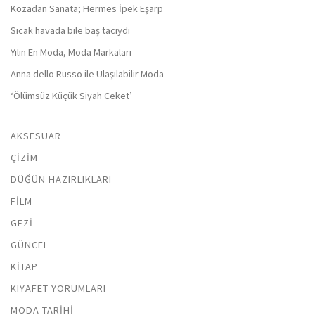
Kozadan Sanata; Hermes İpek Eşarp
Sıcak havada bile baş tacıydı
Yılın En Moda, Moda Markaları
Anna dello Russo ile Ulaşılabilir Moda
‘Ölümsüz Küçük Siyah Ceket’
AKSESUAR
ÇIZIM
DÜĞÜN HAZIRLIKLARI
FILM
GEZI
GÜNCEL
KITAP
KIYAFET YORUMLARI
MODA TARIHI