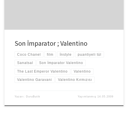
Son İmparator ; Valentino
Coco Chanel
film
İnstyle
puantiyeli tül
Sanatsal
Son İmparator Valentino
The Last Emperor Valentino
Valentino
Valentino Garavani
Valentino Kırmızısı
Yazarı:
DuruButik
Yayımlanmış
14.05.2009