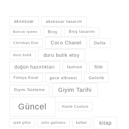
aksesuar
aksesuar tasarım
Broş
Broş tasarımı
Boncuk İşleme
Coco Chanel
Defile
Christian Dior
duru butik etsy
duru butik
düğün hazırlıkları
fashion
film
gece elbisesi
Gelinlik
Füreya Koral
Giyim Tarihi
Giyim Süsleme
Güncel
Haute Couture
kitap
ipek şifon
john galliano
kaftan