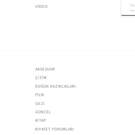
VIDEO
Yaz
Ya
AKSESUAR
ÇIZIM
DÜĞÜN HAZIRLIKLARI
FILM
GEZI
GÜNCEL
KITAP
KIYAFET YORUMLARI