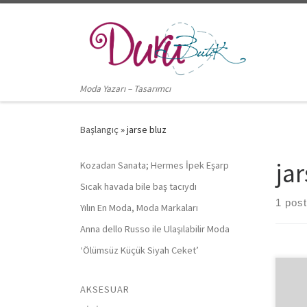
Skip to content
Moda Yazarı – Tasarımcı
Başlangıç
»
jarse bluz
jar
Kozadan Sanata; Hermes İpek Eşarp
Sıcak havada bile baş tacıydı
1 post
Yılın En Moda, Moda Markaları
Anna dello Russo ile Ulaşılabilir Moda
‘Ölümsüz Küçük Siyah Ceket’
AKSESUAR
Jars
sevi