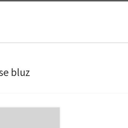
se bluz
e kumaşı kışın daha çok
yorum. Yazlık olanları daha ince