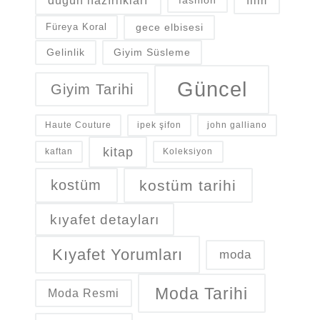
düğün hazırlıkları
film
gece elbisesi
Füreya Koral
Gelinlik
Giyim Süsleme
Güncel
Giyim Tarihi
Haute Couture
ipek şifon
john galliano
kitap
kaftan
Koleksiyon
kostüm
kostüm tarihi
kıyafet detayları
Kıyafet Yorumları
moda
Moda Tarihi
Moda Resmi