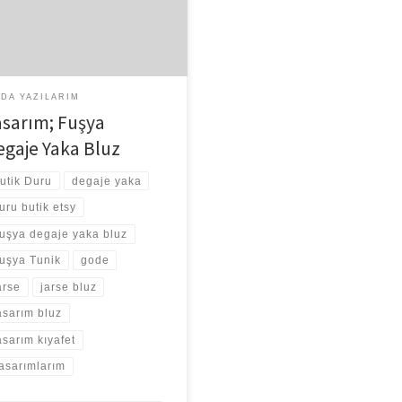
 vücut kusurlarını hemen belli
r. Oysa ki kışın kullanılan […]
DA YAZILARIM
asarım; Fuşya
egaje Yaka Bluz
utik Duru
degaje yaka
uru butik etsy
uşya degaje yaka bluz
uşya Tunik
gode
arse
jarse bluz
asarım bluz
asarım kıyafet
asarımlarım