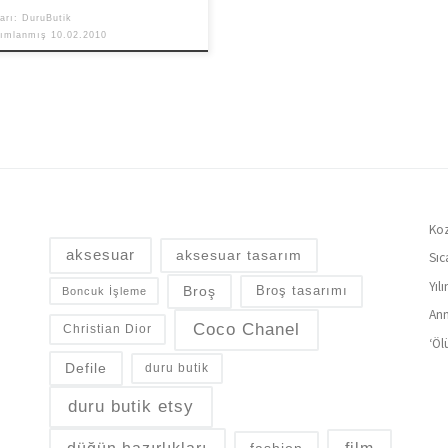
arı:
DuruButik
yımlanmış
10.02.2010
Koz
aksesuar
aksesuar tasarım
Sıc
Yıl
Broş
Broş tasarımı
Boncuk İşleme
Ann
Coco Chanel
Christian Dior
‘Öl
Defile
duru butik
duru butik etsy
fashion