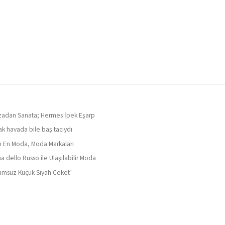
adan Sanata; Hermes İpek Eşarp
ak havada bile baş tacıydı
ın En Moda, Moda Markaları
a dello Russo ile Ulaşılabilir Moda
ümsüz Küçük Siyah Ceket’