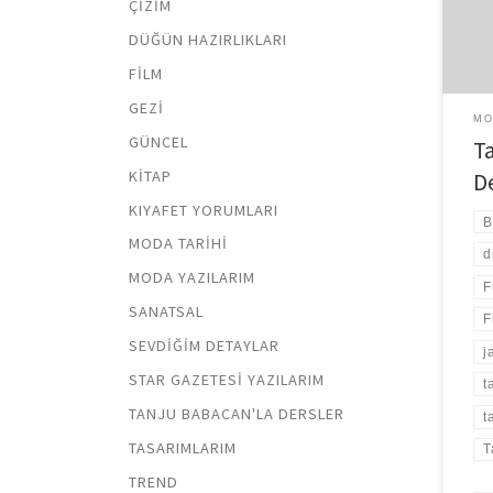
ÇIZIM
olup
DÜĞÜN HAZIRLIKLARI
ediyo
FILM
GEZI
MO
GÜNCEL
T
KITAP
D
KIYAFET YORUMLARI
B
MODA TARIHI
d
MODA YAZILARIM
F
SANATSAL
F
SEVDIĞIM DETAYLAR
j
STAR GAZETESI YAZILARIM
t
TANJU BABACAN'LA DERSLER
t
TASARIMLARIM
T
TREND