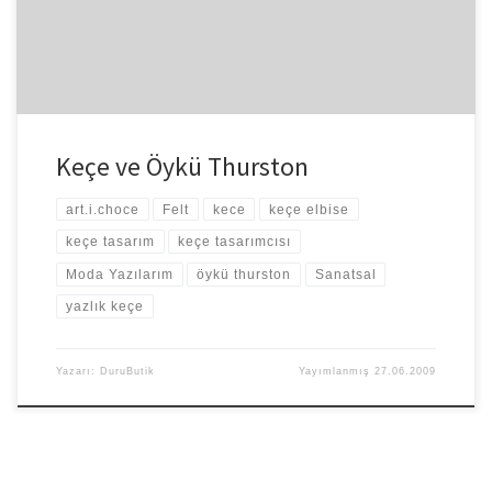
Keçe ve Öykü Thurston
art.i.choce
Felt
kece
keçe elbise
keçe tasarım
keçe tasarımcısı
Moda Yazılarım
öykü thurston
Sanatsal
yazlık keçe
Yazarı:
DuruButik
Yayımlanmış
27.06.2009