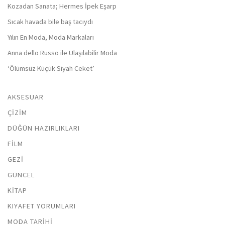
Kozadan Sanata; Hermes İpek Eşarp
Sıcak havada bile baş tacıydı
Yılın En Moda, Moda Markaları
Anna dello Russo ile Ulaşılabilir Moda
‘Ölümsüz Küçük Siyah Ceket’
AKSESUAR
ÇIZIM
DÜĞÜN HAZIRLIKLARI
FILM
GEZI
GÜNCEL
KITAP
KIYAFET YORUMLARI
MODA TARIHI