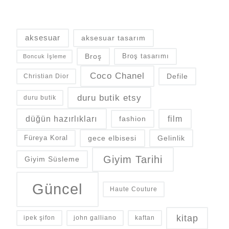
aksesuar
aksesuar tasarım
Broş
Broş tasarımı
Boncuk İşleme
Coco Chanel
Defile
Christian Dior
duru butik etsy
duru butik
düğün hazırlıkları
fashion
film
gece elbisesi
Gelinlik
Füreya Koral
Giyim Tarihi
Giyim Süsleme
Güncel
Haute Couture
kitap
ipek şifon
john galliano
kaftan