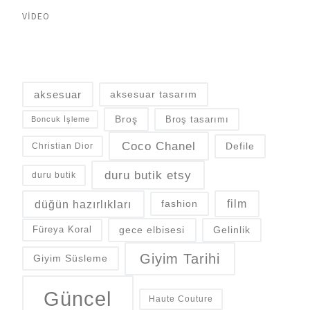
VIDEO
aksesuar
aksesuar tasarım
Broş
Broş tasarımı
Boncuk İşleme
Coco Chanel
Defile
Christian Dior
duru butik etsy
duru butik
düğün hazırlıkları
fashion
film
gece elbisesi
Gelinlik
Füreya Koral
Giyim Tarihi
Giyim Süsleme
Güncel
Haute Couture