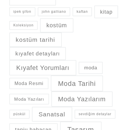
kitap
ipek şifon
john galliano
kaftan
kostüm
Koleksiyon
kostüm tarihi
kıyafet detayları
Kıyafet Yorumları
moda
Moda Tarihi
Moda Resmi
Moda Yazılarım
Moda Yazıları
Sanatsal
püskül
sevdiğim detaylar
Tasarım
tanju babacan