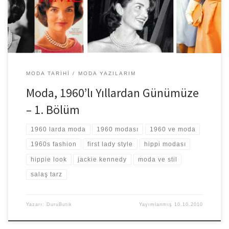
MODA TARIHI
MODA YAZILARIM
Moda, 1960’lı Yıllardan Günümüze
– 1. Bölüm
1960 larda moda
1960 modası
1960 ve moda
1960s fashion
first lady style
hippi modası
hippie look
jackie kennedy
moda ve stil
salaş tarz
Yazarı:
DuruButik
Yayımlanmış
10.10.2010