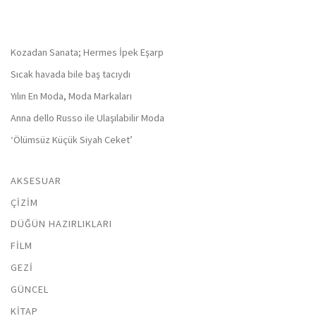
Kozadan Sanata; Hermes İpek Eşarp
Sıcak havada bile baş tacıydı
Yılın En Moda, Moda Markaları
Anna dello Russo ile Ulaşılabilir Moda
‘Ölümsüz Küçük Siyah Ceket’
AKSESUAR
ÇIZIM
DÜĞÜN HAZIRLIKLARI
FILM
GEZI
GÜNCEL
KITAP