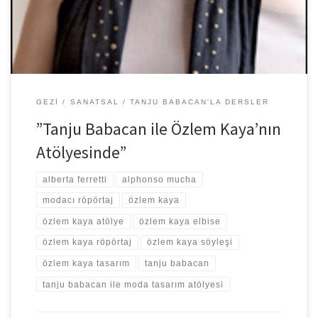
GEZI
SANATSAL
TANJU BABACAN'LA DERSLER
”Tanju Babacan ile Özlem Kaya’nın
Atölyesinde”
alberta ferretti
alphonso mucha
modacı röpörtaj
özlem kaya
özlem kaya atölye
özlem kaya elbise
özlem kaya röpörtaj
özlem kaya söyleşi
özlem kaya tasarım
tanju babacan
tanju babacan ile moda tasarım atölyesi