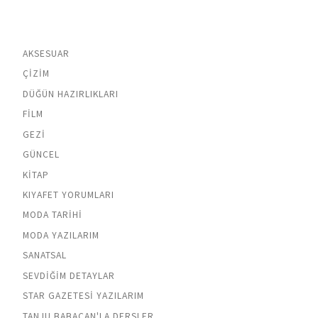
AKSESUAR
ÇIZIM
DÜĞÜN HAZIRLIKLARI
FILM
GEZI
GÜNCEL
KITAP
KIYAFET YORUMLARI
MODA TARIHI
MODA YAZILARIM
SANATSAL
SEVDIĞIM DETAYLAR
STAR GAZETESI YAZILARIM
TANJU BABACAN'LA DERSLER