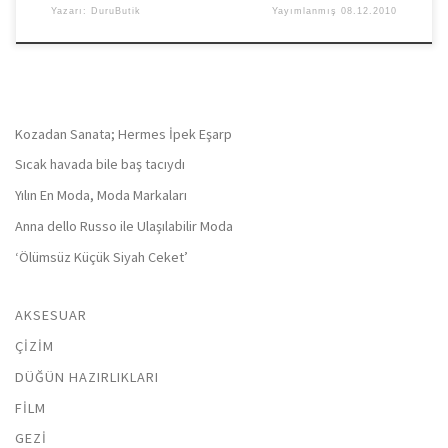
Yazarı:
DuruButik
Yayımlanmış
08.12.2010
Kozadan Sanata; Hermes İpek Eşarp
Sıcak havada bile baş tacıydı
Yılın En Moda, Moda Markaları
Anna dello Russo ile Ulaşılabilir Moda
‘Ölümsüz Küçük Siyah Ceket’
AKSESUAR
ÇIZIM
DÜĞÜN HAZIRLIKLARI
FILM
GEZI