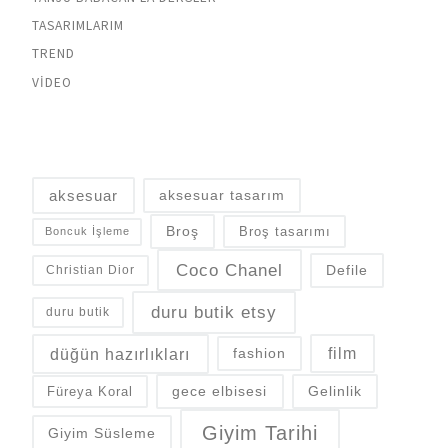
TASARIMLARIM
TREND
VIDEO
aksesuar
aksesuar tasarım
Broş
Broş tasarımı
Boncuk İşleme
Coco Chanel
Defile
Christian Dior
duru butik etsy
duru butik
düğün hazırlıkları
fashion
film
gece elbisesi
Gelinlik
Füreya Koral
Giyim Tarihi
Giyim Süsleme