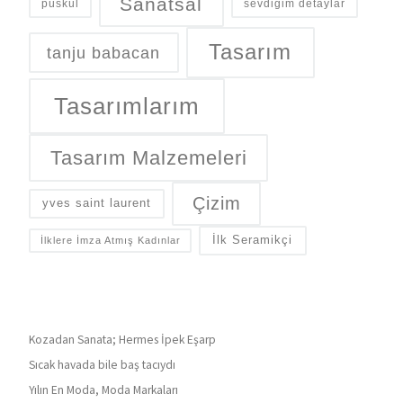
Sanatsal
püskül
sevdiğim detaylar
Tasarım
tanju babacan
Tasarımlarım
Tasarım Malzemeleri
Çizim
yves saint laurent
İlk Seramikçi
İlklere İmza Atmış Kadınlar
Kozadan Sanata; Hermes İpek Eşarp
Sıcak havada bile baş tacıydı
Yılın En Moda, Moda Markaları