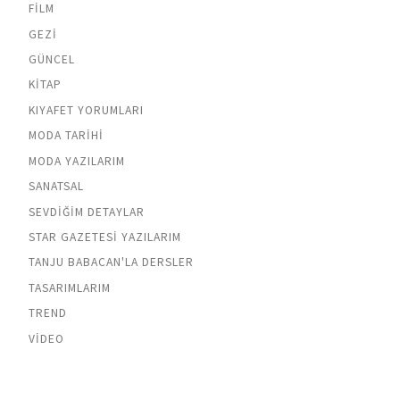
FILM
GEZI
GÜNCEL
KITAP
KIYAFET YORUMLARI
MODA TARIHI
MODA YAZILARIM
SANATSAL
SEVDIĞIM DETAYLAR
STAR GAZETESI YAZILARIM
TANJU BABACAN'LA DERSLER
TASARIMLARIM
TREND
VIDEO