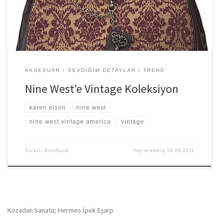
AKSESUAR
SEVDIĞIM DETAYLAR
TREND
Nine West’e Vintage Koleksiyon
karen elson
nine west
nine west vintage america
vintage
Yazarı:
DuruButik
Yayımlanmış
24.09.2011
Kozadan Sanata; Hermes İpek Eşarp