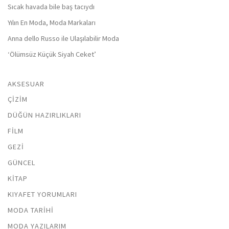
Sıcak havada bile baş tacıydı
Yılın En Moda, Moda Markaları
Anna dello Russo ile Ulaşılabilir Moda
‘Ölümsüz Küçük Siyah Ceket’
AKSESUAR
ÇIZIM
DÜĞÜN HAZIRLIKLARI
FILM
GEZI
GÜNCEL
KITAP
KIYAFET YORUMLARI
MODA TARIHI
MODA YAZILARIM