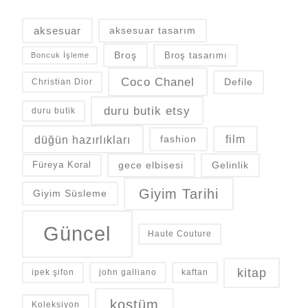
aksesuar
aksesuar tasarım
Broş
Broş tasarımı
Boncuk İşleme
Coco Chanel
Defile
Christian Dior
duru butik etsy
duru butik
düğün hazırlıkları
fashion
film
gece elbisesi
Gelinlik
Füreya Koral
Giyim Tarihi
Giyim Süsleme
Güncel
Haute Couture
kitap
ipek şifon
john galliano
kaftan
kostüm
Koleksiyon