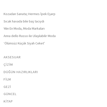
Kozadan Sanata; Hermes İpek Eşarp
Sıcak havada bile baş tacıydı
Yılın En Moda, Moda Markaları
Anna dello Russo ile Ulaşılabilir Moda
‘Ölümsüz Küçük Siyah Ceket’
AKSESUAR
ÇIZIM
DÜĞÜN HAZIRLIKLARI
FILM
GEZI
GÜNCEL
KITAP