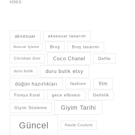
VIDEO
aksesuar
aksesuar tasarım
Broş
Broş tasarımı
Boncuk İşleme
Coco Chanel
Defile
Christian Dior
duru butik etsy
duru butik
düğün hazırlıkları
fashion
film
gece elbisesi
Gelinlik
Füreya Koral
Giyim Tarihi
Giyim Süsleme
Güncel
Haute Couture