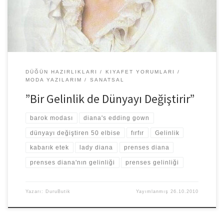
DÜĞÜN HAZIRLIKLARI
KIYAFET YORUMLARI
MODA YAZILARIM
SANATSAL
”Bir Gelinlik de Dünyayı Değiştirir”
barok modası
diana's edding gown
dünyayı değiştiren 50 elbise
fırfır
Gelinlik
kabarık etek
lady diana
prenses diana
prenses diana'nın gelinliği
prenses gelinliği
Yazarı:
DuruButik
Yayımlanmış
26.10.2010