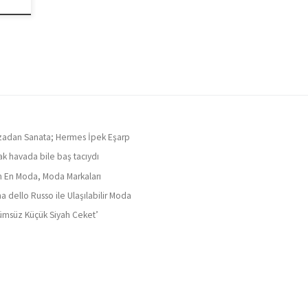
adan Sanata; Hermes İpek Eşarp
ak havada bile baş tacıydı
ın En Moda, Moda Markaları
a dello Russo ile Ulaşılabilir Moda
ümsüz Küçük Siyah Ceket’