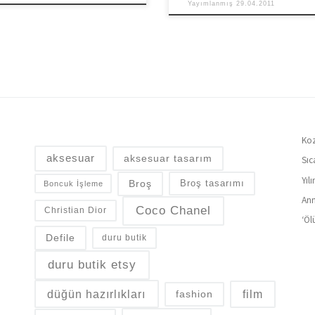
Yayımlanmış
29.04.2011
Koz
aksesuar
aksesuar tasarım
Sıc
Yıl
Broş
Broş tasarımı
Boncuk İşleme
Ann
Coco Chanel
Christian Dior
‘Öl
Defile
duru butik
duru butik etsy
düğün hazırlıkları
fashion
film