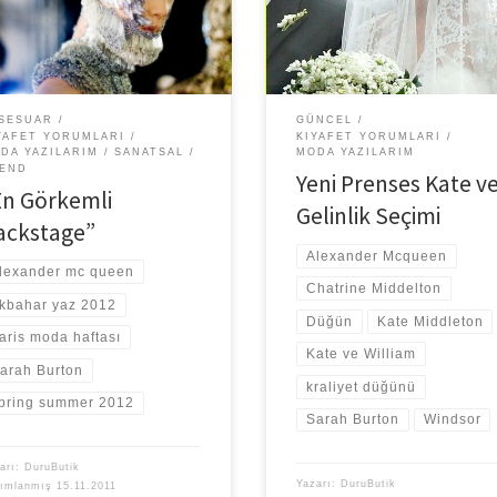
üyle moda dünyasını şoke eden,
düğünü bugün gerçekleşti. Dünya
dışı ambiyansları ile tasarımın
üzerinde 2 milyar kişinin izlediği
sızlığını üstün bir […]
seremoni hayranlık […]
SESUAR
GÜNCEL
YAFET YORUMLARI
KIYAFET YORUMLARI
DA YAZILARIM
SANATSAL
MODA YAZILARIM
END
Yeni Prenses Kate v
En Görkemli
Gelinlik Seçimi
ackstage”
Alexander Mcqueen
lexander mc queen
Chatrine Middelton
lkbahar yaz 2012
Düğün
Kate Middleton
aris moda haftası
Kate ve William
arah Burton
kraliyet düğünü
pring summer 2012
Sarah Burton
Windsor
arı:
DuruButik
Yazarı:
DuruButik
yımlanmış
15.11.2011