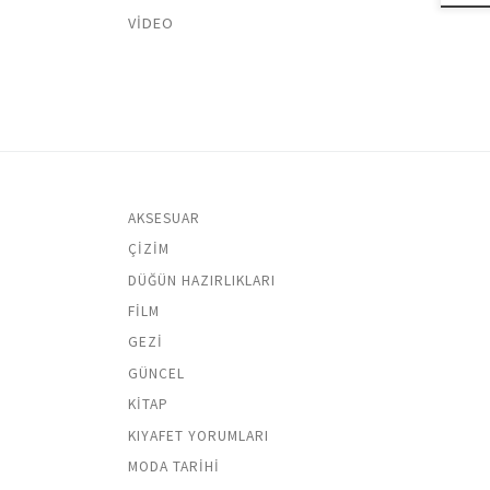
VIDEO
AKSESUAR
ÇIZIM
DÜĞÜN HAZIRLIKLARI
FILM
GEZI
GÜNCEL
KITAP
KIYAFET YORUMLARI
MODA TARIHI