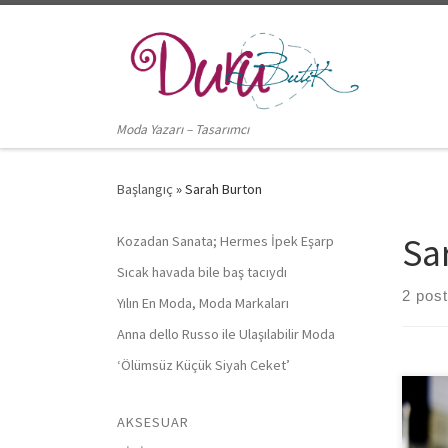
Skip to content
Moda Yazarı – Tasarımcı
Başlangıç
»
Sarah Burton
Sa
Kozadan Sanata; Hermes İpek Eşarp
Sıcak havada bile baş tacıydı
2 pos
Yılın En Moda, Moda Markaları
Anna dello Russo ile Ulaşılabilir Moda
‘Ölümsüz Küçük Siyah Ceket’
Genç
AKSESUAR
rağm