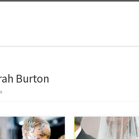
rah Burton
ts
 yaşına, üstün yeteneğine
Aylar öncesinden tarihi netleşen 
en yaşamayı reddeden,
sürekli gündemde olan kraliyet