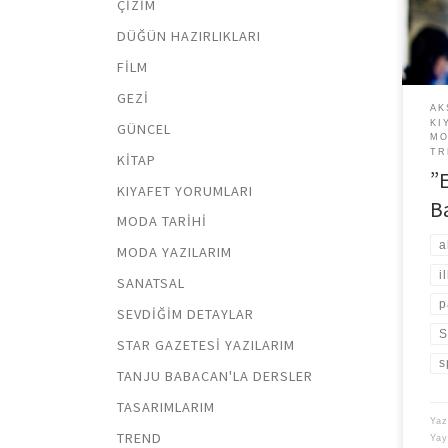
ÇIZIM
ölüm
sıra 
DÜĞÜN HAZIRLIKLARI
sınır
FILM
GEZI
AK
KI
GÜNCEL
MO
TR
KITAP
”
KIYAFET YORUMLARI
B
MODA TARIHI
a
MODA YAZILARIM
i
SANATSAL
p
SEVDIĞIM DETAYLAR
S
STAR GAZETESI YAZILARIM
s
TANJU BABACAN'LA DERSLER
TASARIMLARIM
Yaz
TREND
Ya