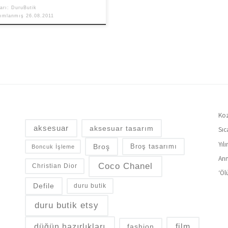
arı:
DuruButik
yımlanmış
26.08.2011
Koz
aksesuar
aksesuar tasarım
Sıc
Yıl
Broş
Broş tasarımı
Boncuk İşleme
Ann
Coco Chanel
Christian Dior
‘Öl
Defile
duru butik
duru butik etsy
düğün hazırlıkları
fashion
film