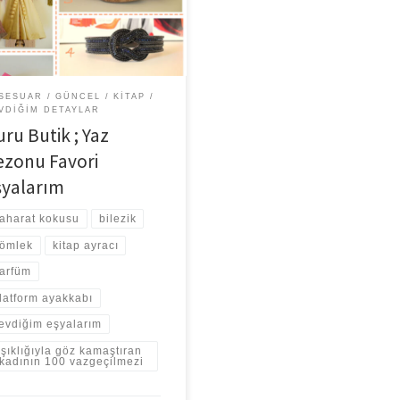
SESUAR
GÜNCEL
KITAP
VDIĞIM DETAYLAR
ru Butik ; Yaz
ezonu Favori
şyalarım
aharat kokusu
bilezik
ömlek
kitap ayracı
arfüm
latform ayakkabı
evdiğim eşyalarım
şıklığıyla göz kamaştıran
kadının 100 vazgeçilmezi