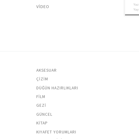
Yaz
VIDEO
Ya
AKSESUAR
ÇIZIM
DÜĞÜN HAZIRLIKLARI
FILM
GEZI
GÜNCEL
KITAP
KIYAFET YORUMLARI