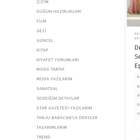
ÇIZIM
DÜĞÜN HAZIRLIKLARI
FILM
GEZI
AK
SE
GÜNCEL
Du
KITAP
S
KIYAFET YORUMLARI
E
MODA TARIHI
b
MODA YAZILARIM
g
SANATSAL
p
SEVDIĞIM DETAYLAR
p
STAR GAZETESI YAZILARIM
s
TANJU BABACAN'LA DERSLER
TASARIMLARIM
TREND