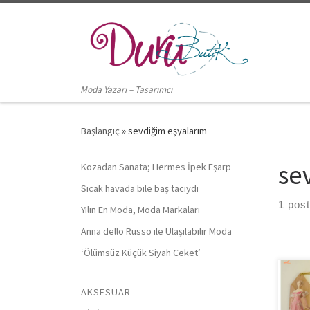
Skip to content
Moda Yazarı – Tasarımcı
Başlangıç
»
sevdiğim eşyalarım
se
Kozadan Sanata; Hermes İpek Eşarp
Sıcak havada bile baş tacıydı
1 post
Yılın En Moda, Moda Markaları
Anna dello Russo ile Ulaşılabilir Moda
‘Ölümsüz Küçük Siyah Ceket’
AKSESUAR