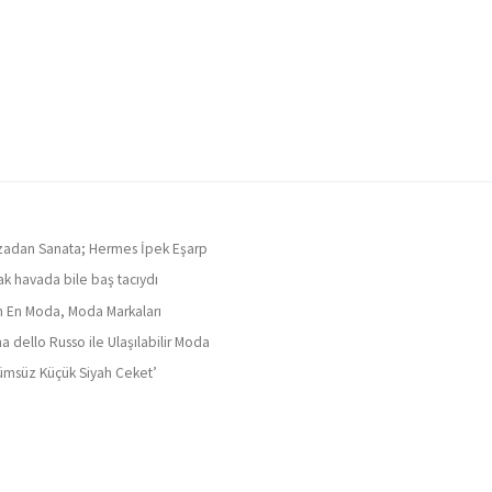
adan Sanata; Hermes İpek Eşarp
ak havada bile baş tacıydı
ın En Moda, Moda Markaları
a dello Russo ile Ulaşılabilir Moda
ümsüz Küçük Siyah Ceket’