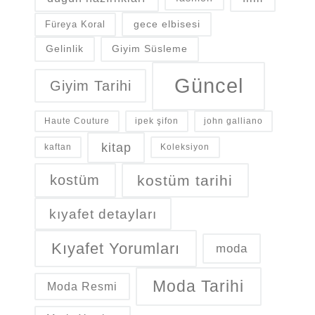
gece elbisesi
Füreya Koral
Gelinlik
Giyim Süsleme
Güncel
Giyim Tarihi
Haute Couture
ipek şifon
john galliano
kitap
kaftan
Koleksiyon
kostüm
kostüm tarihi
kıyafet detayları
Kıyafet Yorumları
moda
Moda Tarihi
Moda Resmi