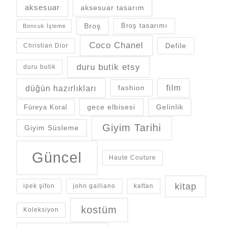
aksesuar
aksesuar tasarım
Broş
Broş tasarımı
Boncuk İşleme
Coco Chanel
Defile
Christian Dior
duru butik etsy
duru butik
düğün hazırlıkları
fashion
film
gece elbisesi
Gelinlik
Füreya Koral
Giyim Tarihi
Giyim Süsleme
Güncel
Haute Couture
kitap
ipek şifon
john galliano
kaftan
kostüm
Koleksiyon