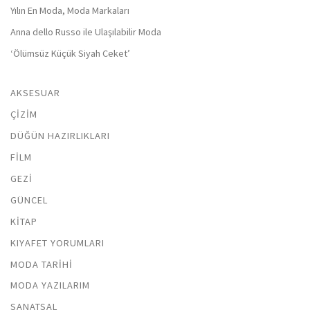
Yılın En Moda, Moda Markaları
Anna dello Russo ile Ulaşılabilir Moda
‘Ölümsüz Küçük Siyah Ceket’
AKSESUAR
ÇIZIM
DÜĞÜN HAZIRLIKLARI
FILM
GEZI
GÜNCEL
KITAP
KIYAFET YORUMLARI
MODA TARIHI
MODA YAZILARIM
SANATSAL