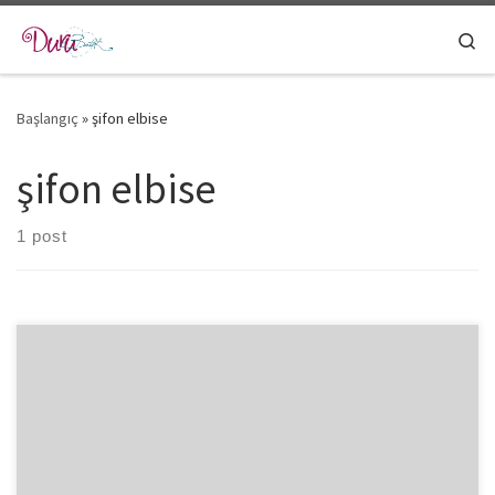
Skip to content
Se
Başlangıç
»
şifon elbise
şifon elbise
1 post
Bu yazımda fotoğrafladığım kumaşlar için dün gece böyle bir eskiz
yaptım. Uykulu bir halde çizdiğim için çizgi kalitem iyi değil. […]