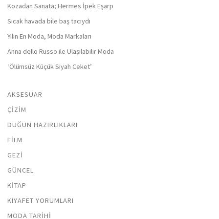
Kozadan Sanata; Hermes İpek Eşarp
Sıcak havada bile baş tacıydı
Yılın En Moda, Moda Markaları
Anna dello Russo ile Ulaşılabilir Moda
‘Ölümsüz Küçük Siyah Ceket’
AKSESUAR
ÇIZIM
DÜĞÜN HAZIRLIKLARI
FILM
GEZI
GÜNCEL
KITAP
KIYAFET YORUMLARI
MODA TARIHI