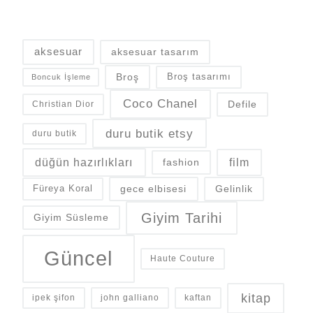
aksesuar
aksesuar tasarım
Broş
Broş tasarımı
Boncuk İşleme
Coco Chanel
Defile
Christian Dior
duru butik etsy
duru butik
düğün hazırlıkları
fashion
film
gece elbisesi
Gelinlik
Füreya Koral
Giyim Tarihi
Giyim Süsleme
Güncel
Haute Couture
kitap
ipek şifon
john galliano
kaftan