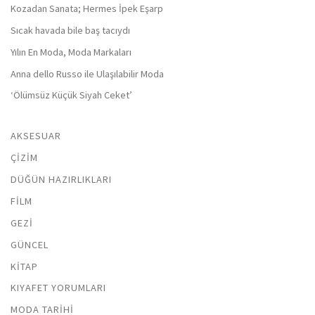
Kozadan Sanata; Hermes İpek Eşarp
Sıcak havada bile baş tacıydı
Yılın En Moda, Moda Markaları
Anna dello Russo ile Ulaşılabilir Moda
‘Ölümsüz Küçük Siyah Ceket’
AKSESUAR
ÇIZIM
DÜĞÜN HAZIRLIKLARI
FILM
GEZI
GÜNCEL
KITAP
KIYAFET YORUMLARI
MODA TARIHI