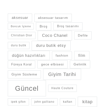
aksesuar
aksesuar tasarım
Broş
Broş tasarımı
Boncuk İşleme
Coco Chanel
Defile
Christian Dior
duru butik etsy
duru butik
düğün hazırlıkları
fashion
film
gece elbisesi
Gelinlik
Füreya Koral
Giyim Tarihi
Giyim Süsleme
Güncel
Haute Couture
kitap
ipek şifon
john galliano
kaftan