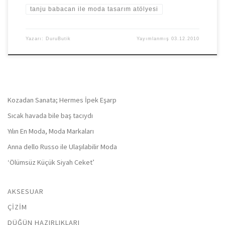
tanju babacan ile moda tasarım atölyesi
Yazarı:
DuruButik
Yayımlanmış
03.12.2010
Kozadan Sanata; Hermes İpek Eşarp
Sıcak havada bile baş tacıydı
Yılın En Moda, Moda Markaları
Anna dello Russo ile Ulaşılabilir Moda
‘Ölümsüz Küçük Siyah Ceket’
AKSESUAR
ÇIZIM
DÜĞÜN HAZIRLIKLARI