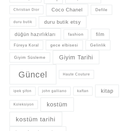
Coco Chanel
Defile
Christian Dior
duru butik etsy
duru butik
düğün hazırlıkları
fashion
film
gece elbisesi
Gelinlik
Füreya Koral
Giyim Tarihi
Giyim Süsleme
Güncel
Haute Couture
kitap
ipek şifon
john galliano
kaftan
kostüm
Koleksiyon
kostüm tarihi