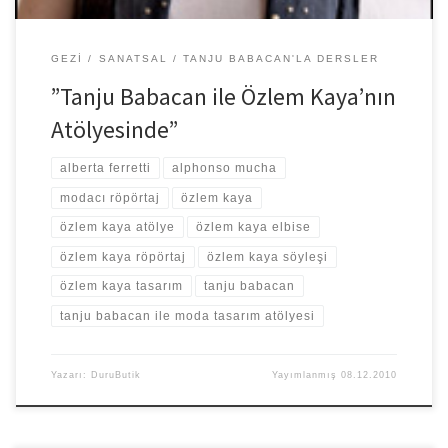
GEZI
SANATSAL
TANJU BABACAN'LA DERSLER
”Tanju Babacan ile Özlem Kaya’nın
Atölyesinde”
alberta ferretti
alphonso mucha
modacı röpörtaj
özlem kaya
özlem kaya atölye
özlem kaya elbise
özlem kaya röpörtaj
özlem kaya söyleşi
özlem kaya tasarım
tanju babacan
tanju babacan ile moda tasarım atölyesi
Yazarı:
DuruButik
Yayımlanmış
08.12.2010