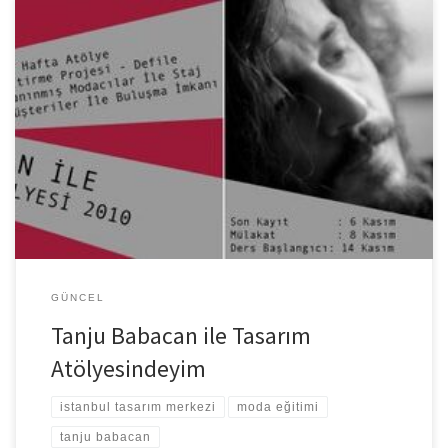
İstanbul Tasarım Merkezin‘de Tanju Babacan ile moda tasarım
atölyesi mülakatlarına katıldıktan sonra bu harika eğitime kabul
edildim. Moda’yı bir duayenden […]
GÜNCEL
Tanju Babacan ile Tasarım
Atölyesindeyim
istanbul tasarım merkezi
moda eğitimi
tanju babacan