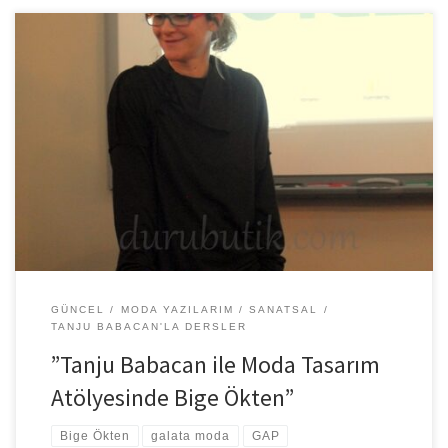
Tanju Babacan ile moda tasarım atölyesi olarak öğrendiklerimizin
tatbiki kapsamında bazı ziyaretlerde bulunuyoruz. Geçtiğimiz
hafta ise bizi ziyarete gelen önemli […]
GÜNCEL
MODA YAZILARIM
SANATSAL
TANJU BABACAN'LA DERSLER
”Tanju Babacan ile Moda Tasarım
Atölyesinde Bige Ökten”
Bige Ökten
galata moda
GAP