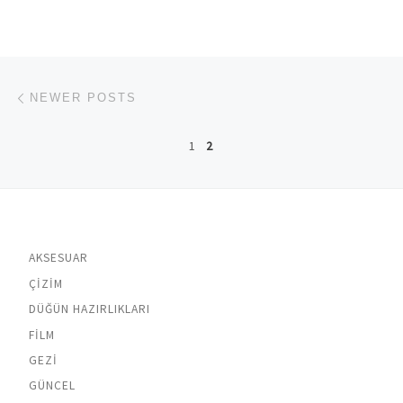
Posts navigation
Newer posts
NEWER POSTS
1
2
AKSESUAR
ÇIZIM
DÜĞÜN HAZIRLIKLARI
FILM
GEZI
GÜNCEL