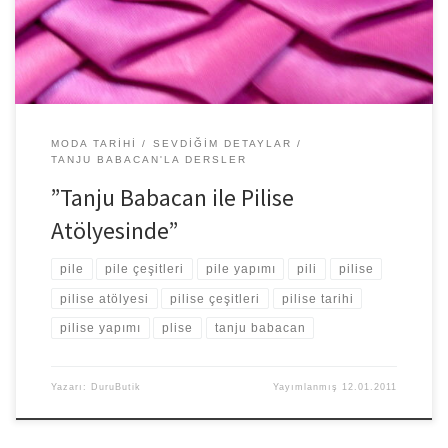
MODA TARIHI
SEVDIĞIM DETAYLAR
TANJU BABACAN'LA DERSLER
”Tanju Babacan ile Pilise
Atölyesinde”
pile
pile çeşitleri
pile yapımı
pili
pilise
pilise atölyesi
pilise çeşitleri
pilise tarihi
pilise yapımı
plise
tanju babacan
Yazarı:
DuruButik
Yayımlanmış
12.01.2011