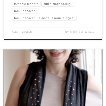
istanbul modern
müze mağazacılığı
tanju babacan
tanju babacan ile moda tasarım atölyesi
Yazarı:
DuruButik
Yayımlanmış
05.01.2011
Tanju Babacan’la moda tasarım eğitimine başlayalı iki hafta
olmasına rağmen katkısının çok büyük olduğunu söylemeliyim.
Teknik eğitimin yanısıra uygulamalarını bizzat […]