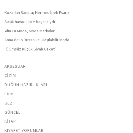
Kozadan Sanata; Hermes İpek Eşarp
Sıcak havada bile baş tacıydı
Yılın En Moda, Moda Markaları
Anna dello Russo ile Ulaşılabilir Moda
‘Ölümsüz Küçük Siyah Ceket’
AKSESUAR
ÇIZIM
DÜĞÜN HAZIRLIKLARI
FILM
GEZI
GÜNCEL
KITAP
KIYAFET YORUMLARI