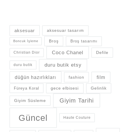
aksesuar
aksesuar tasarım
Broş
Broş tasarımı
Boncuk İşleme
Coco Chanel
Defile
Christian Dior
duru butik etsy
duru butik
düğün hazırlıkları
fashion
film
gece elbisesi
Gelinlik
Füreya Koral
Giyim Tarihi
Giyim Süsleme
Güncel
Haute Couture