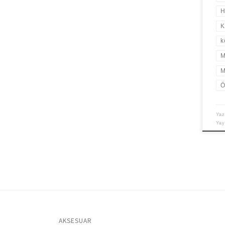
H
K
k
M
M
Ö
Yaz
Ya
AKSESUAR