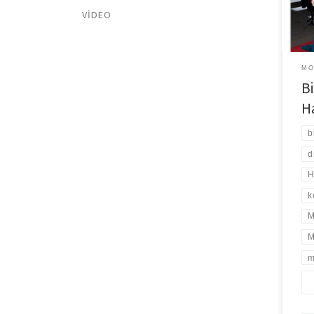
biçi
VIDEO
mümk
MO
Bi
H
b
d
H
k
M
M
m