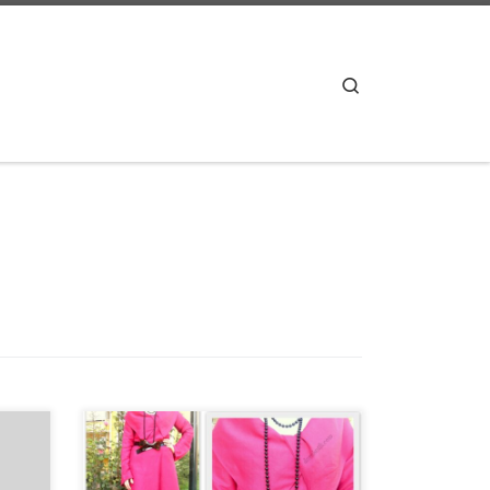
Search
ma
Pembenin her tonunu severim.
.
Koyulaştıkça canlılık katar, açıldıkça