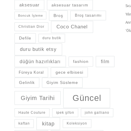
aksesuar
aksesuar tasarım
Sıc
Yıl
Broş
Broş tasarımı
Boncuk İşleme
Ann
Coco Chanel
Christian Dior
‘Öl
Defile
duru butik
duru butik etsy
düğün hazırlıkları
fashion
film
gece elbisesi
Füreya Koral
Gelinlik
Giyim Süsleme
Güncel
Giyim Tarihi
Haute Couture
ipek şifon
john galliano
kitap
kaftan
Koleksiyon