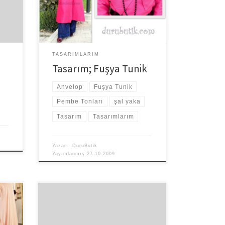
çti.
ferahlık verir sanki… Yine kumaşların
dım.
arasında kaybolduğum bir günde bu
fuşya rengi […]
TASARIMLARIM
Tasarım; Fuşya Tunik
Anvelop
Fuşya Tunik
Pembe Tonları
şal yaka
Tasarım
Tasarımlarım
Yazarı:
DuruButik
Yayımlanmış
27.10.2009
en
Maillerde gerek kalıp gerekse çizim
nlara
hakkında kaynak kitap ismi isteyen çok