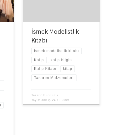
hem
oluyor. Kalıp için daha çok yabancı
…]
kaynaklara bakıyorum ancak […]
İsmek Modelistlik
Kitabı
İsmek modelistlik kitabı
Kalıp
kalıp bilgisi
Kalıp Kitabı
kitap
Tasarım Malzemeleri
Yazarı:
DuruButik
Yayımlanmış
24.10.2009
l