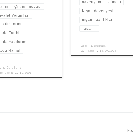
davetiyem
Güncel
anımın Çiftliği modası
Nişan davetiyesi
ıyafet Yorumları
nişan hazırlıkları
ostüm tarihi
Tasarım
oda Tarihi
oda Yazılarım
Yazarı:
DuruButik
zgü Namal
Yayımlanmış
19.10.2009
arı:
DuruButik
yımlanmış
22.10.2009
Koz