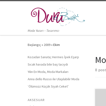
Skip to content
Moda Yazarı – Tasarımcı
Başlangıç
»
2009
»
Ekim
Mo
Kozadan Sanata; Hermes İpek Eşarp
Sıcak havada bile baş tacıydı
8 pos
Yılın En Moda, Moda Markaları
Anna dello Russo ile Ulaşılabilir Moda
‘Ölümsüz Küçük Siyah Ceket’
Dün 
AKSESUAR
uğra