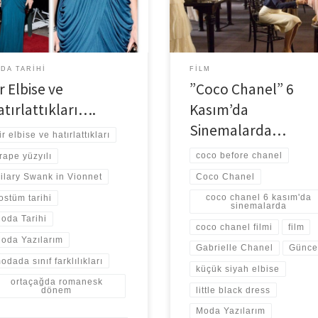
hem rahat bir görünüm sunmuş 
mlerde drapeleri izlemek
de ilklere adını vererek devrim [
ün. Hilary Swank’in […]
DA TARIHI
FILM
r Elbise ve
”Coco Chanel” 6
atırlattıkları….
Kasım’da
Sinemalarda…
ir elbise ve hatırlattıkları
coco before chanel
rape yüzyılı
Coco Chanel
ilary Swank in Vionnet
coco chanel 6 kasım'da
ostüm tarihi
sinemalarda
oda Tarihi
coco chanel filmi
film
oda Yazılarım
Gabrielle Chanel
Günce
odada sınıf farklılıkları
küçük siyah elbise
ortaçağda romanesk
little black dress
dönem
Moda Yazılarım