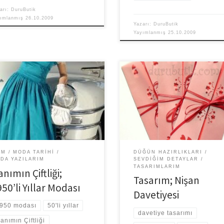
arı:
DuruButik
yımlanmış
26.10.2009
Yazarı:
DuruButik
Yayımlanmış
25.10.2009
ilerde geçmiş dönem filmleri
Son zamanlarda günler daha bir h
çta. Sadece dizilerde değil
akıp gidiyor sanki yoksa bana mı 
mada da tanık oluyoruz tarihsel
geliyor? Ay sonuna nişan tarihimiz
ilere. Benim için filmin
belirledik. Az […]
sından çok görüntüsü […]
LM
MODA TARIHI
DÜĞÜN HAZIRLIKLARI
DA YAZILARIM
SEVDIĞIM DETAYLAR
TASARIMLARIM
nımın Çiftliği;
Tasarım; Nişan
50’li Yıllar Modası
Davetiyesi
950 modası
50'li yıllar
davetiye tasarımı
anımın Çiftliği