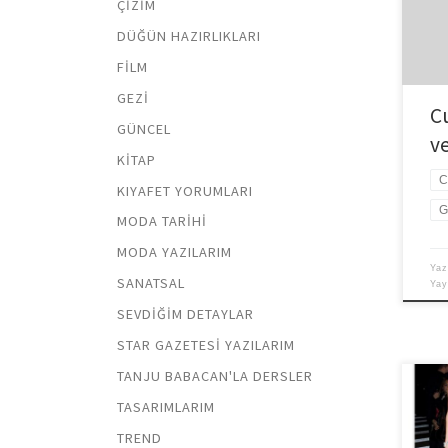
ÇIZIM
olsa
kutl
DÜĞÜN HAZIRLIKLARI
sene
FILM
GEZI
C
GÜNCEL
ve
KITAP
C
KIYAFET YORUMLARI
G
MODA TARIHI
MODA YAZILARIM
Yaz
SANATSAL
Ya
SEVDIĞIM DETAYLAR
STAR GAZETESI YAZILARIM
TANJU BABACAN'LA DERSLER
Hila
TASARIMLARIM
drap
TREND
görm