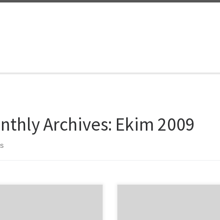
nthly Archives:
Ekim 2009
ts
yoğunluğumdan ötürü bloguma
Daha önce etsy’de bir dükkan aç
yamadım. Bir gün gecikmeyle de
niyetinde olduğumu paylaşmıştım