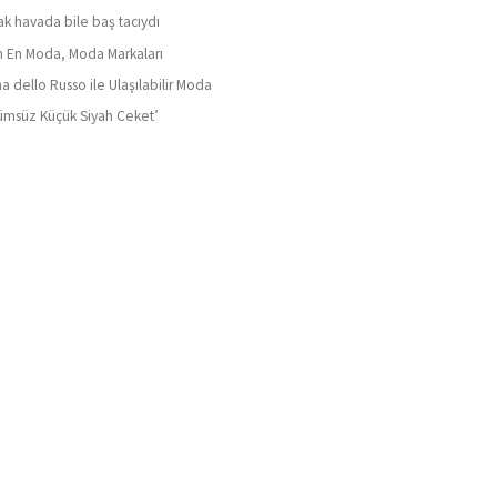
ak havada bile baş tacıydı
ın En Moda, Moda Markaları
a dello Russo ile Ulaşılabilir Moda
ümsüz Küçük Siyah Ceket’