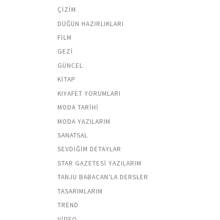
ÇIZIM
DÜĞÜN HAZIRLIKLARI
FILM
GEZI
GÜNCEL
KITAP
KIYAFET YORUMLARI
MODA TARIHI
MODA YAZILARIM
SANATSAL
SEVDIĞIM DETAYLAR
STAR GAZETESI YAZILARIM
TANJU BABACAN'LA DERSLER
TASARIMLARIM
TREND
VIDEO