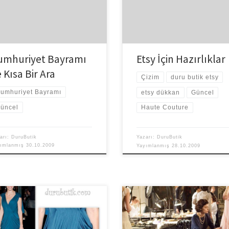
 hepimizin Cumhuriyet Bayramı
Aslında üzerinden baya zaman ge
u olsun! Umuyorum ki daha nice
Ancak artık ciddi ciddi kolları sıva
ler […]
[…]
umhuriyet Bayramı
Etsy İçin Hazırlıklar
 Kısa Bir Ara
Çizim
duru butik etsy
umhuriyet Bayramı
etsy dükkan
Güncel
üncel
Haute Couture
arı:
DuruButik
Yazarı:
DuruButik
yımlanmış
30.10.2009
Yayımlanmış
28.10.2009
ry Swank’in Vionnet imzası taşıyan
Modada yenilikleri kabul etmekt
eli elbisesini moda bloglarında
kaçınan bir zamanda tarzıyla kadı
üşsünüzdür. Bu yıl çok farklı