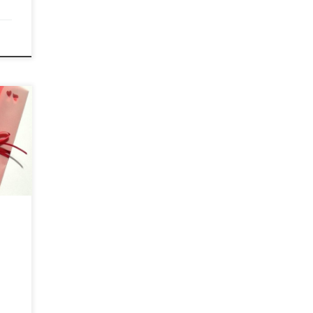
ızla
öyle
i