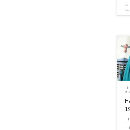
Yaz
Ya
Şimd
reva
sine
esint
tema
FI
MO
Ha
19
1
H