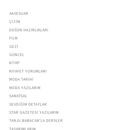
AKSESUAR
ÇIZIM
DÜĞÜN HAZIRLIKLARI
FILM
GEZI
GÜNCEL
KITAP
KIYAFET YORUMLARI
MODA TARIHI
MODA YAZILARIM
SANATSAL
SEVDIĞIM DETAYLAR
STAR GAZETESI YAZILARIM
TANJU BABACAN'LA DERSLER
TASARIMLARIM