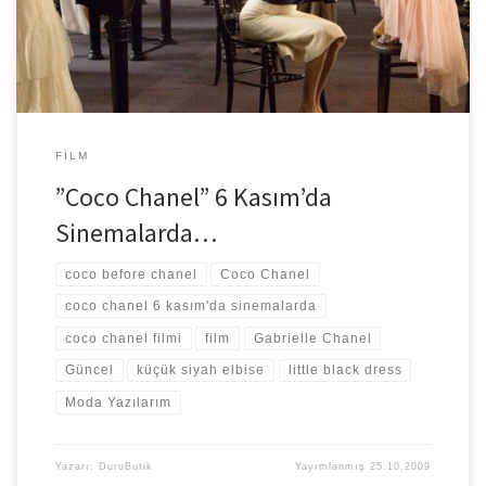
FILM
”Coco Chanel” 6 Kasım’da
Sinemalarda…
coco before chanel
Coco Chanel
coco chanel 6 kasım'da sinemalarda
coco chanel filmi
film
Gabrielle Chanel
Güncel
küçük siyah elbise
little black dress
Moda Yazılarım
Yazarı:
DuruButik
Yayımlanmış
25.10.2009