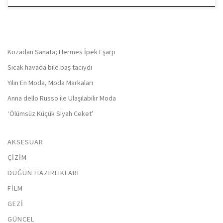
Kozadan Sanata; Hermes İpek Eşarp
Sıcak havada bile baş tacıydı
Yılın En Moda, Moda Markaları
Anna dello Russo ile Ulaşılabilir Moda
‘Ölümsüz Küçük Siyah Ceket’
AKSESUAR
ÇIZIM
DÜĞÜN HAZIRLIKLARI
FILM
GEZI
GÜNCEL