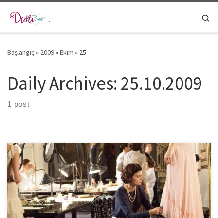
Skip to content
Se
Başlangıç
»
2009
»
Ekim
»
25
Daily Archives:
25.10.2009
1 post
Modada yenilikleri kabul etmekten kaçınan bir zamanda tarzıyla
kadınlara hem rahat bir görünüm sunmuş hem de ilklere adını
vererek devrim […]