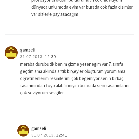
dünyaca ünlü moda evim var burada cok fazla cizimler
var sizlerle paylasacağım
gamzeli
31.07.2013,
12:39
meraba durubutik benim çizme yetenegim var 7. sınıfa
geçtim ama aklında artık birşeyler oluşturamıyorum ama
öğretmenlerim resimlerimi çok beğemiyor senin birkaç
tasarımından tüyo alabilirmiyim bu arada seni tasarımlarını
çok seviyorum sevgiler
gamzeli
31.07.2013,
12:41