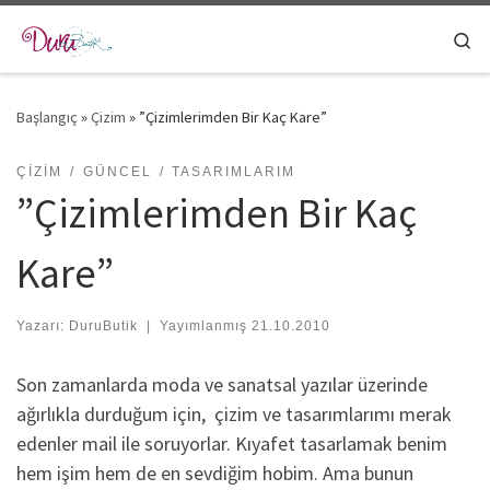
Skip to content
Se
Başlangıç
»
Çizim
»
”Çizimlerimden Bir Kaç Kare”
ÇIZIM
GÜNCEL
TASARIMLARIM
”Çizimlerimden Bir Kaç
Kare”
Yazarı:
DuruButik
|
Yayımlanmış
21.10.2010
Son zamanlarda moda ve sanatsal yazılar üzerinde
ağırlıkla durduğum için, çizim ve tasarımlarımı merak
edenler mail ile soruyorlar. Kıyafet tasarlamak benim
hem işim hem de en sevdiğim hobim. Ama bunun