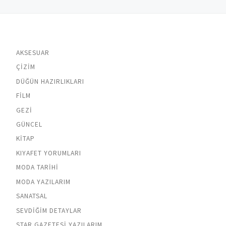
AKSESUAR
ÇIZIM
DÜĞÜN HAZIRLIKLARI
FILM
GEZI
GÜNCEL
KITAP
KIYAFET YORUMLARI
MODA TARIHI
MODA YAZILARIM
SANATSAL
SEVDIĞIM DETAYLAR
STAR GAZETESI YAZILARIM