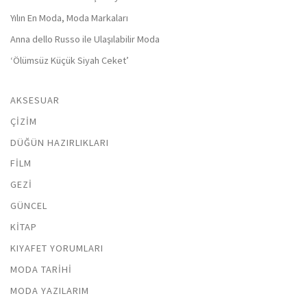
Yılın En Moda, Moda Markaları
Anna dello Russo ile Ulaşılabilir Moda
‘Ölümsüz Küçük Siyah Ceket’
AKSESUAR
ÇIZIM
DÜĞÜN HAZIRLIKLARI
FILM
GEZI
GÜNCEL
KITAP
KIYAFET YORUMLARI
MODA TARIHI
MODA YAZILARIM