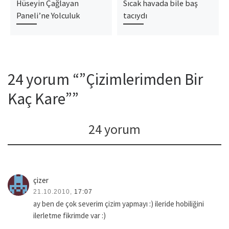
Hüseyin Çağlayan
Sıcak havada bile baş
Paneli’ne Yolculuk
tacıydı
24 yorum “”Çizimlerimden Bir
Kaç Kare””
24 yorum
çizer
21.10.2010,
17:07
ay ben de çok severim çizim yapmayı :) ileride hobiliğini
ilerletme fikrimde var :)