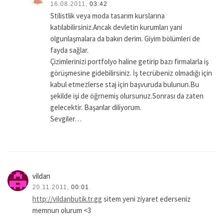
16.08.2011,
03:42
Stilistlik veya moda tasarım kurslarına
katılabilirsiniz.Ancak devletin kurumları yani
olgunlaşmalara da bakın derim. Giyim bölümleri de
fayda sağlar.
Çizimlerinizi portfolyo haline getirip bazı firmalarla iş
görüşmesine gidebilirsiniz. İş tecrübeniz olmadığı için
kabul etmezlerse staj için başvuruda bulunun.Bu
şekilde işi de öğrnemiş olursunuz.Sonrası da zaten
gelecektir. Başarılar diliyorum.
Sevgiler…
vildan
20.11.2011,
00:01
http://vildanbutik.tr.gg
sitem yeni ziyaret ederseniz
memnun olurum <3