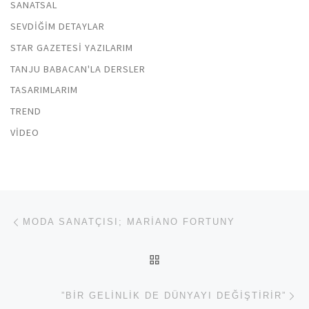
SANATSAL
SEVDIĞIM DETAYLAR
STAR GAZETESI YAZILARIM
TANJU BABACAN'LA DERSLER
TASARIMLARIM
TREND
VIDEO
Yazı dolaşımı
Previous post
MODA SANATÇISI; MARIANO FORTUNY
BACK TO POST LIST
Ne
”BIR GELINLIK DE DÜNYAYI DEĞIŞTIRIR”