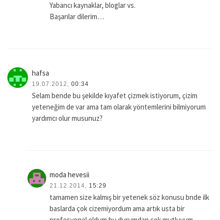
Yabancı kaynaklar, bloglar vs.
Başarılar dilerim…
hafsa
19.07.2012,
00:34
Selam bende bu şekilde kıyafet çizmek istiyorum, çizim
yeteneğim de var ama tam olarak yöntemlerini bilmiyorum
yardımcı olur musunuz?
moda hevesii
21.12.2014,
15:29
tamamen size kalmış bir yetenek söz konusu bnde ilk
baslarda çok cizemiyordum ama artık usta bir
profesyonel oldum bu durumdan cok mutluyum