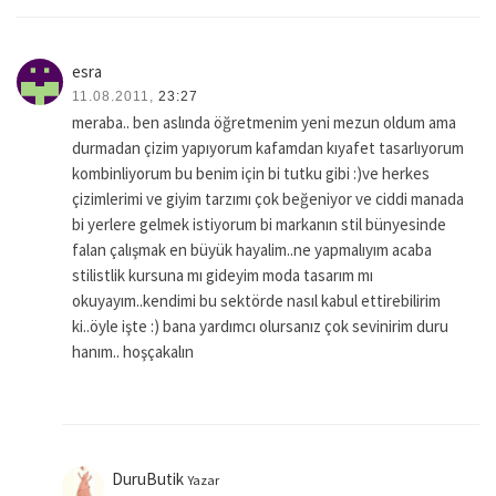
esra
11.08.2011,
23:27
meraba.. ben aslında öğretmenim yeni mezun oldum ama
durmadan çizim yapıyorum kafamdan kıyafet tasarlıyorum
kombinliyorum bu benim için bi tutku gibi :)ve herkes
çizimlerimi ve giyim tarzımı çok beğeniyor ve ciddi manada
bi yerlere gelmek istiyorum bi markanın stil bünyesinde
falan çalışmak en büyük hayalim..ne yapmalıyım acaba
stilistlik kursuna mı gideyim moda tasarım mı
okuyayım..kendimi bu sektörde nasıl kabul ettirebilirim
ki..öyle işte :) bana yardımcı olursanız çok sevinirim duru
hanım.. hoşçakalın
DuruButik
Yazar