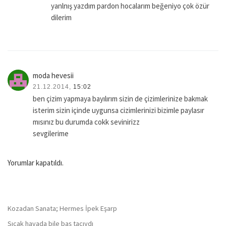
yanlnış yazdım pardon hocalarım beğeniyo çok özür
dilerim
moda hevesii
21.12.2014,
15:02
ben çizim yapmaya bayılırım sizin de çizimlerinize bakmak
isterim sizin içinde uygunsa cizimlerinizi bizimle paylasır
mısınız bu durumda cokk sevinirizz
sevgilerime
Yorumlar kapatıldı.
Kozadan Sanata; Hermes İpek Eşarp
Sıcak havada bile baş tacıydı