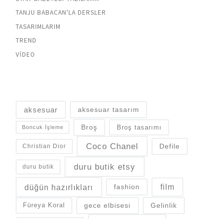
TANJU BABACAN'LA DERSLER
TASARIMLARIM
TREND
VIDEO
aksesuar
aksesuar tasarım
Broş
Broş tasarımı
Boncuk İşleme
Coco Chanel
Defile
Christian Dior
duru butik etsy
duru butik
düğün hazırlıkları
fashion
film
gece elbisesi
Gelinlik
Füreya Koral