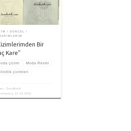
, çizim ve tasarımlarımı merak
er mail ile soruyorlar. Kıyafet
rlamak […]
ZIM
GÜNCEL
SARIMLARIM
Çizimlerimden Bir
aç Kare”
oda çizimi
Moda Resmi
tilistlik çizimleri
arı:
DuruButik
yımlanmış
21.10.2010