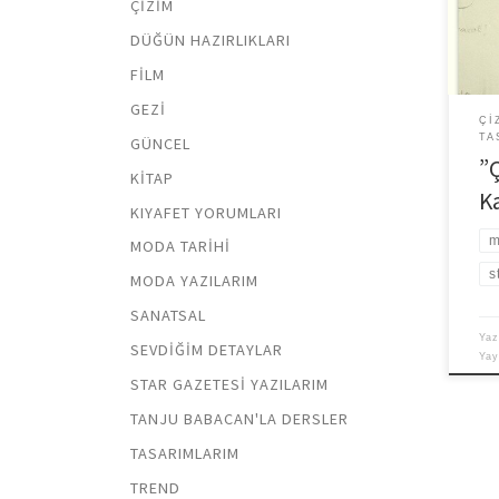
ÇIZIM
için
edenl
DÜĞÜN HAZIRLIKLARI
tasa
FILM
GEZI
ÇI
TA
GÜNCEL
”
KITAP
K
KIYAFET YORUMLARI
m
MODA TARIHI
s
MODA YAZILARIM
SANATSAL
Yaz
SEVDIĞIM DETAYLAR
Ya
STAR GAZETESI YAZILARIM
TANJU BABACAN'LA DERSLER
TASARIMLARIM
TREND