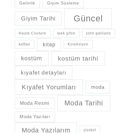
Gelinlik
Giyim Süsleme
Güncel
Giyim Tarihi
Haute Couture
ipek şifon
john galliano
kitap
kaftan
Koleksiyon
kostüm
kostüm tarihi
kıyafet detayları
Kıyafet Yorumları
moda
Moda Tarihi
Moda Resmi
Moda Yazıları
Moda Yazılarım
püskül