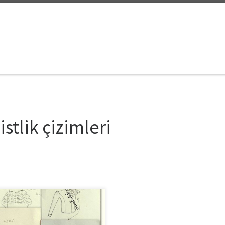
listlik çizimleri
zamanlarda moda ve sanatsal
lar üzerinde ağırlıkla durduğum