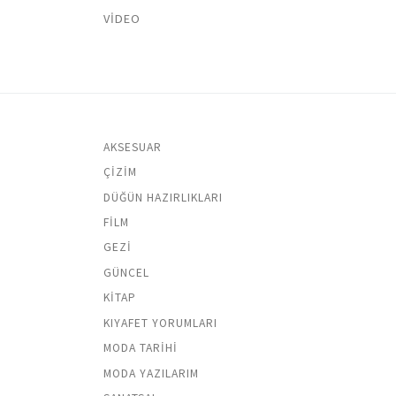
VIDEO
AKSESUAR
ÇIZIM
DÜĞÜN HAZIRLIKLARI
FILM
GEZI
GÜNCEL
KITAP
KIYAFET YORUMLARI
MODA TARIHI
MODA YAZILARIM