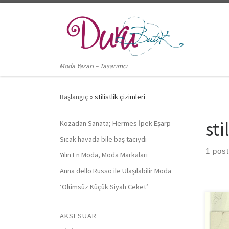
Skip to content
Moda Yazarı – Tasarımcı
Başlangıç
»
stilistlik çizimleri
sti
Kozadan Sanata; Hermes İpek Eşarp
Sıcak havada bile baş tacıydı
1 post
Yılın En Moda, Moda Markaları
Anna dello Russo ile Ulaşılabilir Moda
‘Ölümsüz Küçük Siyah Ceket’
Son 
AKSESUAR
yazı