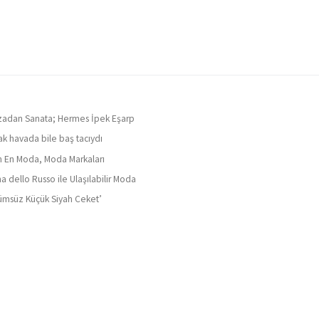
adan Sanata; Hermes İpek Eşarp
ak havada bile baş tacıydı
ın En Moda, Moda Markaları
a dello Russo ile Ulaşılabilir Moda
ümsüz Küçük Siyah Ceket’