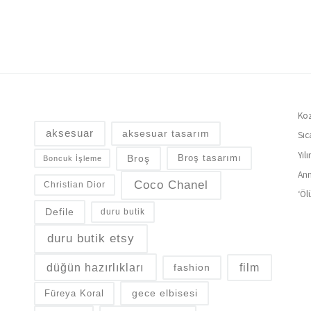
Koz
aksesuar
aksesuar tasarım
Sıc
Yıl
Broş
Broş tasarımı
Boncuk İşleme
Ann
Coco Chanel
Christian Dior
‘Öl
Defile
duru butik
duru butik etsy
düğün hazırlıkları
fashion
film
gece elbisesi
Füreya Koral