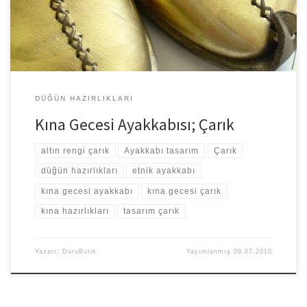
DÜĞÜN HAZIRLIKLARI
Kına Gecesi Ayakkabısı; Çarık
altın rengi çarık
Ayakkabı tasarım
Çarık
düğün hazırlıkları
etnik ayakkabı
kına gecesi ayakkabı
kına gecesi çarık
kına hazırlıkları
tasarım çarık
Yazarı:
DuruButik
Yayımlanmış
09.07.2010