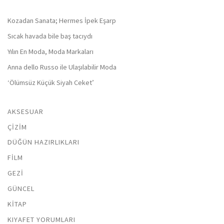
Kozadan Sanata; Hermes İpek Eşarp
Sıcak havada bile baş tacıydı
Yılın En Moda, Moda Markaları
Anna dello Russo ile Ulaşılabilir Moda
‘Ölümsüz Küçük Siyah Ceket’
AKSESUAR
ÇIZIM
DÜĞÜN HAZIRLIKLARI
FILM
GEZI
GÜNCEL
KITAP
KIYAFET YORUMLARI