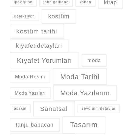
kitap
ipek şifon
john galliano
kaftan
kostüm
Koleksiyon
kostüm tarihi
kıyafet detayları
Kıyafet Yorumları
moda
Moda Tarihi
Moda Resmi
Moda Yazılarım
Moda Yazıları
Sanatsal
püskül
sevdiğim detaylar
Tasarım
tanju babacan