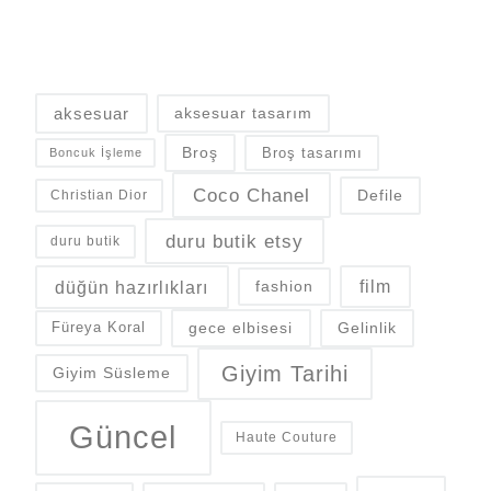
aksesuar
aksesuar tasarım
Broş
Broş tasarımı
Boncuk İşleme
Coco Chanel
Defile
Christian Dior
duru butik etsy
duru butik
düğün hazırlıkları
fashion
film
gece elbisesi
Gelinlik
Füreya Koral
Giyim Tarihi
Giyim Süsleme
Güncel
Haute Couture