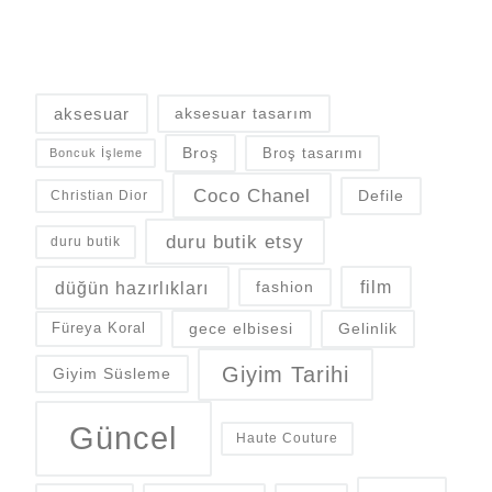
aksesuar
aksesuar tasarım
Broş
Broş tasarımı
Boncuk İşleme
Coco Chanel
Defile
Christian Dior
duru butik etsy
duru butik
düğün hazırlıkları
fashion
film
gece elbisesi
Gelinlik
Füreya Koral
Giyim Tarihi
Giyim Süsleme
Güncel
Haute Couture