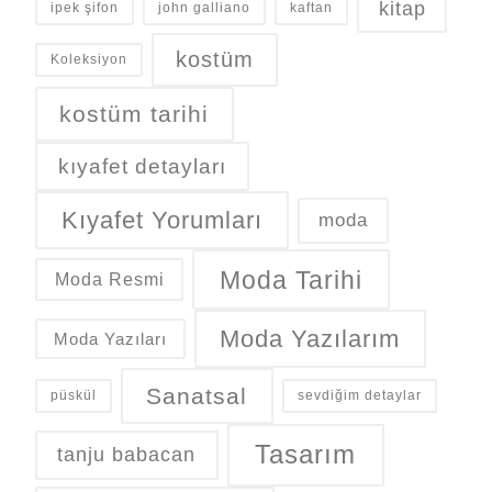
kitap
ipek şifon
john galliano
kaftan
kostüm
Koleksiyon
kostüm tarihi
kıyafet detayları
Kıyafet Yorumları
moda
Moda Tarihi
Moda Resmi
Moda Yazılarım
Moda Yazıları
Sanatsal
püskül
sevdiğim detaylar
Tasarım
tanju babacan