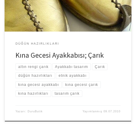
DÜĞÜN HAZIRLIKLARI
Kına Gecesi Ayakkabısı; Çarık
altın rengi çarık
Ayakkabı tasarım
Çarık
düğün hazırlıkları
etnik ayakkabı
kına gecesi ayakkabı
kına gecesi çarık
kına hazırlıkları
tasarım çarık
Yazarı:
DuruButik
Yayımlanmış
09.07.2010