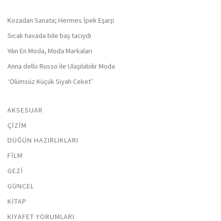
Kozadan Sanata; Hermes İpek Eşarp
Sıcak havada bile baş tacıydı
Yılın En Moda, Moda Markaları
Anna dello Russo ile Ulaşılabilir Moda
‘Ölümsüz Küçük Siyah Ceket’
AKSESUAR
ÇIZIM
DÜĞÜN HAZIRLIKLARI
FILM
GEZI
GÜNCEL
KITAP
KIYAFET YORUMLARI