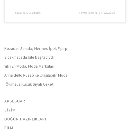
Yazarı:
DuruButik
Yayımlanmış
04.02.2009
Kozadan Sanata; Hermes İpek Eşarp
Sıcak havada bile baş tacıydı
Yılın En Moda, Moda Markaları
Anna dello Russo ile Ulaşılabilir Moda
‘Ölümsüz Küçük Siyah Ceket’
AKSESUAR
ÇIZIM
DÜĞÜN HAZIRLIKLARI
FILM