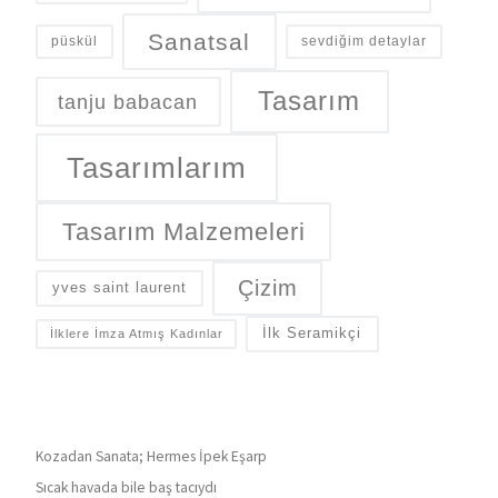
Sanatsal
püskül
sevdiğim detaylar
Tasarım
tanju babacan
Tasarımlarım
Tasarım Malzemeleri
Çizim
yves saint laurent
İlk Seramikçi
İlklere İmza Atmış Kadınlar
Kozadan Sanata; Hermes İpek Eşarp
Sıcak havada bile baş tacıydı