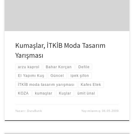
Kumaşlar, İTKİB Moda Tasarım
Yarışması
arzu kaprol
Bahar Korçan
Defile
El Yapımı Kuş
Güncel
ipek şifon
İTKİB moda tasarım yarışması
Kafes Etek
KOZA
kumaşlar
Kuşlar
ümit ünal
Yazarı:
DuruButik
Yayımlanmış
06.05.2009