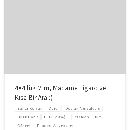
Sevgili Özlem beni mimlemiş:) Yaptığım 4 iş; 1- Moda
Tasarımcılığı2- Araştırma3- Arşivleme4- Blog yazarlığı :P Defalarca
İzlediğim 4 film; 1- […]
4×4 lük Mim, Madame Figaro ve
Kısa Bir Ara :)
Bahar Korçan
Dergi
Devran Mursaloğlu
Dilek Hanif
Elif Cığızoğlu
fashion
film
Güncel
Tasarım Malzemeleri