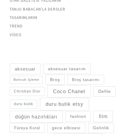
STAR GAZETESI YAZILARIM
TANJU BABACAN'LA DERSLER
TASARIMLARIM
TREND
VIDEO
aksesuar
aksesuar tasarım
Broş
Broş tasarımı
Boncuk İşleme
Coco Chanel
Defile
Christian Dior
duru butik etsy
duru butik
düğün hazırlıkları
fashion
film
gece elbisesi
Gelinlik
Füreya Koral