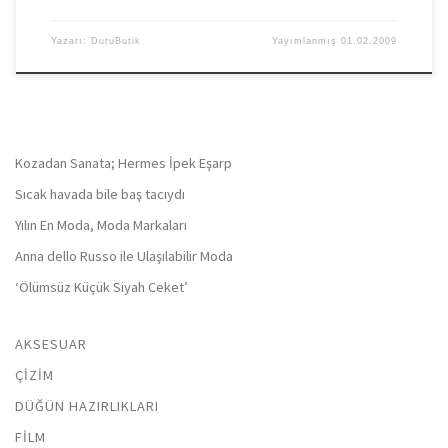
Yazarı:
DuruButik
Yayımlanmış
01.02.2009
Kozadan Sanata; Hermes İpek Eşarp
Sıcak havada bile baş tacıydı
Yılın En Moda, Moda Markaları
Anna dello Russo ile Ulaşılabilir Moda
‘Ölümsüz Küçük Siyah Ceket’
AKSESUAR
ÇIZIM
DÜĞÜN HAZIRLIKLARI
FILM