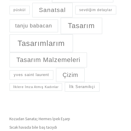
Sanatsal
püskül
sevdiğim detaylar
Tasarım
tanju babacan
Tasarımlarım
Tasarım Malzemeleri
Çizim
yves saint laurent
İlk Seramikçi
İlklere İmza Atmış Kadınlar
Kozadan Sanata; Hermes İpek Eşarp
Sıcak havada bile baş tacıydı