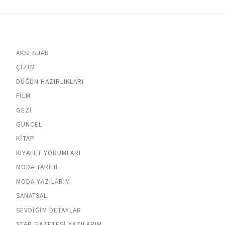
AKSESUAR
ÇIZIM
DÜĞÜN HAZIRLIKLARI
FILM
GEZI
GÜNCEL
KITAP
KIYAFET YORUMLARI
MODA TARIHI
MODA YAZILARIM
SANATSAL
SEVDIĞIM DETAYLAR
STAR GAZETESI YAZILARIM