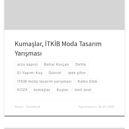
Kumaşlar, İTKİB Moda Tasarım
Yarışması
arzu kaprol
Bahar Korçan
Defile
El Yapımı Kuş
Güncel
ipek şifon
İTKİB moda tasarım yarışması
Kafes Etek
KOZA
kumaşlar
Kuşlar
ümit ünal
Yazarı:
DuruButik
Yayımlanmış
06.05.2009