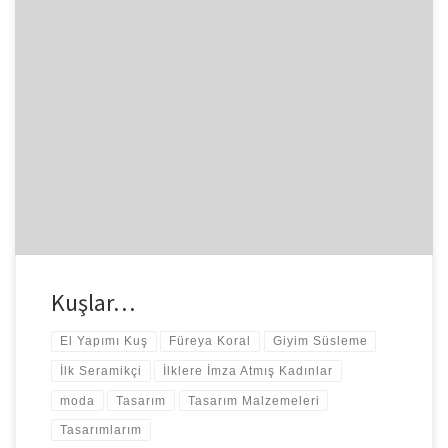
Biliyorum bloğumu takip edenler kıyafetimin bitmiş hali için
meraktalar.Bu postumda yakayı kabataslak göstermiştim. Yakanın
ve üst bedenin dikim aşamaları bitti. […]
Kuşlar…
El Yapımı Kuş
Füreya Koral
Giyim Süsleme
İlk Seramikçi
İlklere İmza Atmış Kadınlar
moda
Tasarım
Tasarım Malzemeleri
Tasarımlarım