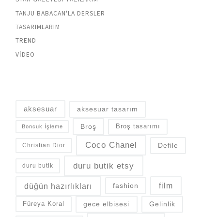
TANJU BABACAN'LA DERSLER
TASARIMLARIM
TREND
VIDEO
aksesuar
aksesuar tasarım
Broş
Broş tasarımı
Boncuk İşleme
Coco Chanel
Defile
Christian Dior
duru butik etsy
duru butik
düğün hazırlıkları
fashion
film
gece elbisesi
Gelinlik
Füreya Koral