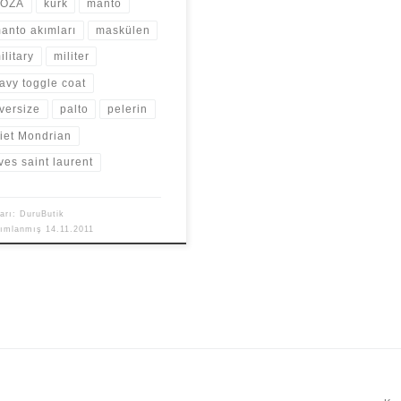
KOZA
kürk
manto
anto akımları
maskülen
ilitary
militer
avy toggle coat
versize
palto
pelerin
iet Mondrian
ves saint laurent
arı:
DuruButik
yımlanmış
14.11.2011