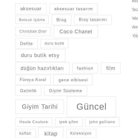
Koz
aksesuar
aksesuar tasarım
Sıc
Yıl
Broş
Broş tasarımı
Boncuk İşleme
Ann
Coco Chanel
Christian Dior
‘Öl
Defile
duru butik
duru butik etsy
düğün hazırlıkları
fashion
film
gece elbisesi
Füreya Koral
Gelinlik
Giyim Süsleme
Güncel
Giyim Tarihi
Haute Couture
ipek şifon
john galliano
kitap
kaftan
Koleksiyon