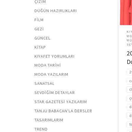
ÇIZIM
mant
bulu
DÜĞÜN HAZIRLIKLARI
tama
FILM
GEZI
KI
MO
GÜNCEL
MO
SE
KITAP
2
KIYAFET YORUMLARI
D
MODA TARIHI
2
MODA YAZILARIM
c
SANATSAL
c
SEVDIĞIM DETAYLAR
ç
STAR GAZETESI YAZILARIM
d
TANJU BABACAN'LA DERSLER
d
TASARIMLARIM
f
TREND