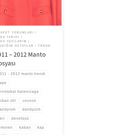
o sorularıyla dolup taşıyor. İçinde
nduğumuz soğuk ayların yegane
mlayıcısı bu […]
YAFET YORUMLARI
DA TARIHI
DA YAZILARIM
VDIĞIM DETAYLAR
TREND
011 – 2012 Manto
osyası
011 - 2012 manto trendi
ape
hristobal balenciaga
oban stil
cocoon
andyism
dandyzim
eri
devetüyü
eminen
kaban
kap