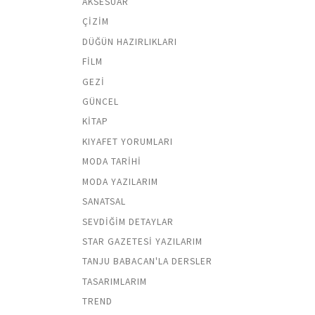
AKSESUAR
ÇIZIM
DÜĞÜN HAZIRLIKLARI
FILM
GEZI
GÜNCEL
KITAP
KIYAFET YORUMLARI
MODA TARIHI
MODA YAZILARIM
SANATSAL
SEVDIĞIM DETAYLAR
STAR GAZETESI YAZILARIM
TANJU BABACAN'LA DERSLER
TASARIMLARIM
TREND