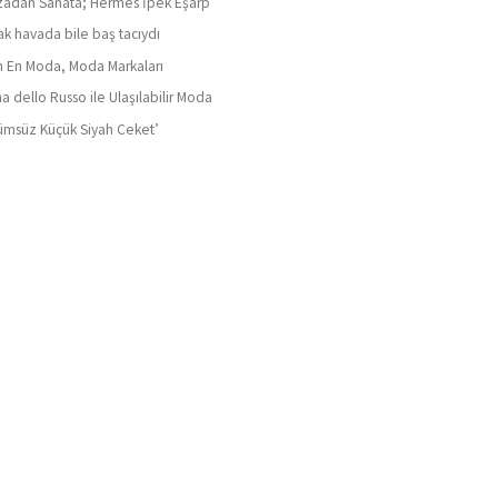
adan Sanata; Hermes İpek Eşarp
ak havada bile baş tacıydı
ın En Moda, Moda Markaları
a dello Russo ile Ulaşılabilir Moda
ümsüz Küçük Siyah Ceket’