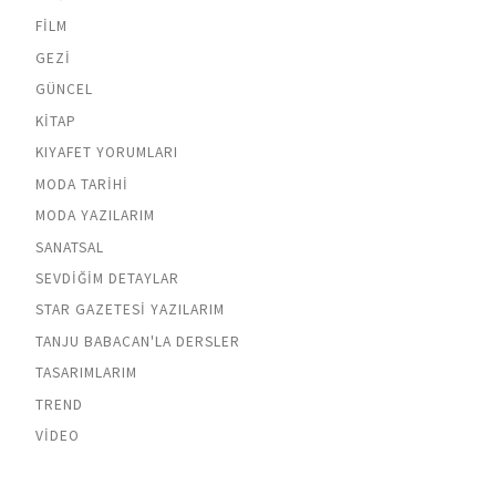
FILM
GEZI
GÜNCEL
KITAP
KIYAFET YORUMLARI
MODA TARIHI
MODA YAZILARIM
SANATSAL
SEVDIĞIM DETAYLAR
STAR GAZETESI YAZILARIM
TANJU BABACAN'LA DERSLER
TASARIMLARIM
TREND
VIDEO