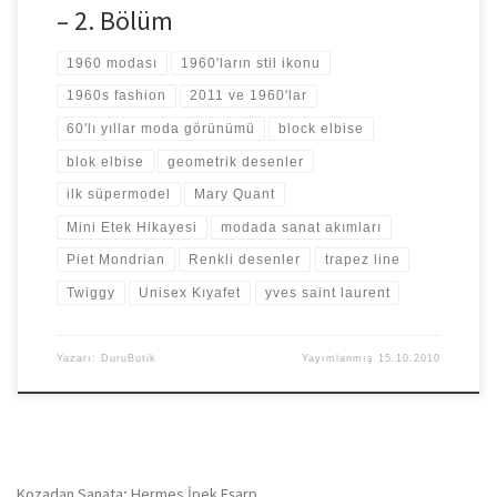
– 2. Bölüm
1960 modası
1960'ların stil ikonu
1960s fashion
2011 ve 1960'lar
60'lı yıllar moda görünümü
block elbise
blok elbise
geometrik desenler
ilk süpermodel
Mary Quant
Mini Etek Hikayesi
modada sanat akımları
Piet Mondrian
Renkli desenler
trapez line
Twiggy
Unisex Kıyafet
yves saint laurent
Yazarı:
DuruButik
Yayımlanmış
15.10.2010
Kozadan Sanata; Hermes İpek Eşarp