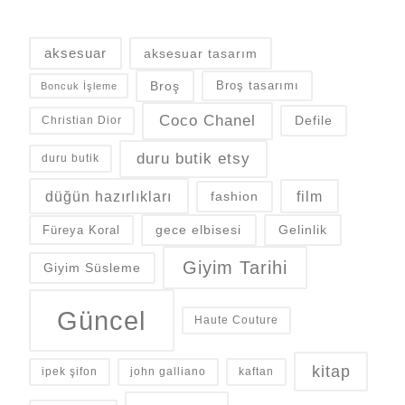
aksesuar
aksesuar tasarım
Broş
Broş tasarımı
Boncuk İşleme
Coco Chanel
Defile
Christian Dior
duru butik etsy
duru butik
düğün hazırlıkları
fashion
film
gece elbisesi
Gelinlik
Füreya Koral
Giyim Tarihi
Giyim Süsleme
Güncel
Haute Couture
kitap
ipek şifon
john galliano
kaftan