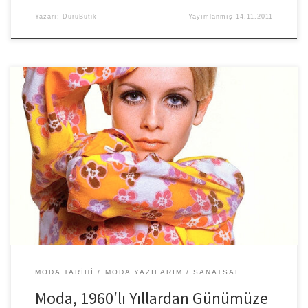
Yazarı:
DuruButik
Yayımlanmış
14.11.2011
Bir önceki yazımda 60’lı yılların tezahürünü göreceğimiz yeni
sezona dair geçmişte dayandığı dönemin moda olaylarını
belirtmiş ve ikinci kısımda ise […]
MODA TARIHI
MODA YAZILARIM
SANATSAL
Moda, 1960′lı Yıllardan Günümüze