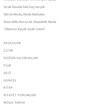
Sıcak havada bile baş tacıydı
Yılın En Moda, Moda Markaları
Anna dello Russo ile Ulaşılabilir Moda
‘Ölümsüz Küçük Siyah Ceket’
AKSESUAR
ÇIZIM
DÜĞÜN HAZIRLIKLARI
FILM
GEZI
GÜNCEL
KITAP
KIYAFET YORUMLARI
MODA TARIHI