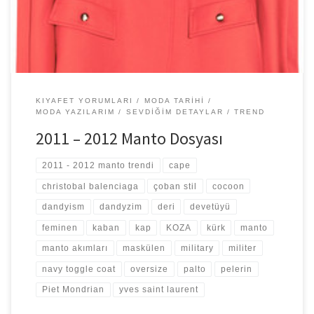
KIYAFET YORUMLARI
MODA TARIHI
MODA YAZILARIM
SEVDIĞIM DETAYLAR
TREND
2011 – 2012 Manto Dosyası
2011 - 2012 manto trendi
cape
christobal balenciaga
çoban stil
cocoon
dandyism
dandyzim
deri
devetüyü
feminen
kaban
kap
KOZA
kürk
manto
manto akımları
maskülen
military
militer
navy toggle coat
oversize
palto
pelerin
Piet Mondrian
yves saint laurent