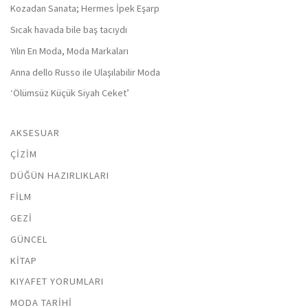
Kozadan Sanata; Hermes İpek Eşarp
Sıcak havada bile baş tacıydı
Yılın En Moda, Moda Markaları
Anna dello Russo ile Ulaşılabilir Moda
‘Ölümsüz Küçük Siyah Ceket’
AKSESUAR
ÇIZIM
DÜĞÜN HAZIRLIKLARI
FILM
GEZI
GÜNCEL
KITAP
KIYAFET YORUMLARI
MODA TARIHI