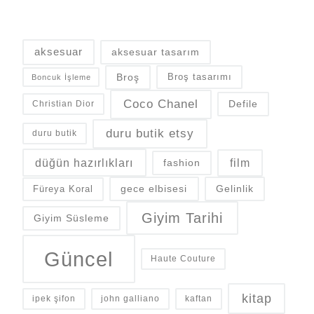
aksesuar
aksesuar tasarım
Broş
Broş tasarımı
Boncuk İşleme
Coco Chanel
Defile
Christian Dior
duru butik etsy
duru butik
düğün hazırlıkları
fashion
film
gece elbisesi
Gelinlik
Füreya Koral
Giyim Tarihi
Giyim Süsleme
Güncel
Haute Couture
kitap
ipek şifon
john galliano
kaftan