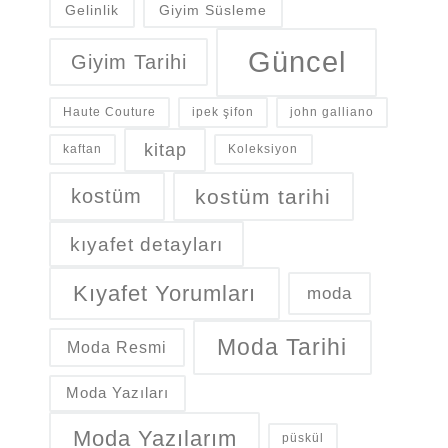
Gelinlik
Giyim Süsleme
Güncel
Giyim Tarihi
Haute Couture
ipek şifon
john galliano
kitap
kaftan
Koleksiyon
kostüm
kostüm tarihi
kıyafet detayları
Kıyafet Yorumları
moda
Moda Tarihi
Moda Resmi
Moda Yazıları
Moda Yazılarım
püskül