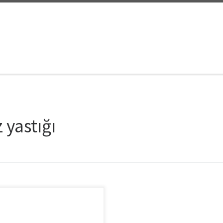
 yastığı
n kıyafetimden bahsetmişken
ndan küçük ama bir o kadar