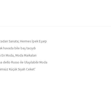
adan Sanata; Hermes İpek Eşarp
ak havada bile baş tacıydı
ın En Moda, Moda Markaları
a dello Russo ile Ulaşılabilir Moda
ümsüz Küçük Siyah Ceket’