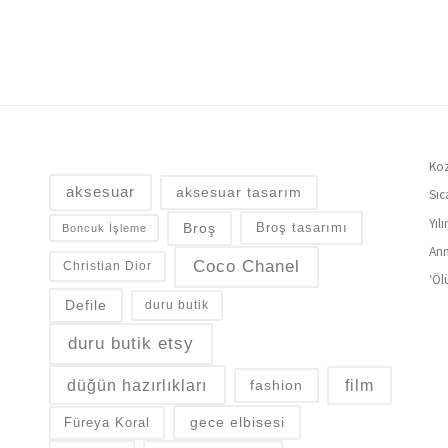
Koz
aksesuar
aksesuar tasarım
Sıc
Yıl
Broş
Broş tasarımı
Boncuk İşleme
Ann
Coco Chanel
Christian Dior
‘Öl
Defile
duru butik
duru butik etsy
düğün hazırlıkları
fashion
film
gece elbisesi
Füreya Koral