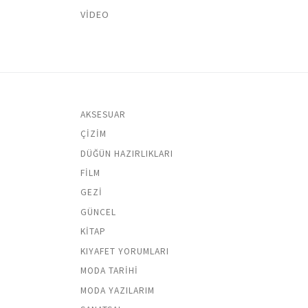
VIDEO
AKSESUAR
ÇIZIM
DÜĞÜN HAZIRLIKLARI
FILM
GEZI
GÜNCEL
KITAP
KIYAFET YORUMLARI
MODA TARIHI
MODA YAZILARIM