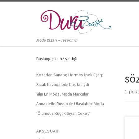
Skip to content
Moda Yazarı – Tasarımcı
Başlangıç
»
söz yastığı
söz
Kozadan Sanata; Hermes İpek Eşarp
Sıcak havada bile baş tacıydı
1 post
Yılın En Moda, Moda Markaları
Anna dello Russo ile Ulaşılabilir Moda
‘Ölümsüz Küçük Siyah Ceket’
Nişa
AKSESUAR
nişa