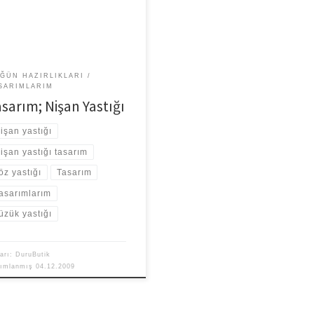
mli bir detayla devam ediyorum.
nim yurtdışında kendi eliyle bana
[…]
ĞÜN HAZIRLIKLARI
SARIMLARIM
asarım; Nişan Yastığı
işan yastığı
işan yastığı tasarım
öz yastığı
Tasarım
asarımlarım
üzük yastığı
arı:
DuruButik
yımlanmış
04.12.2009