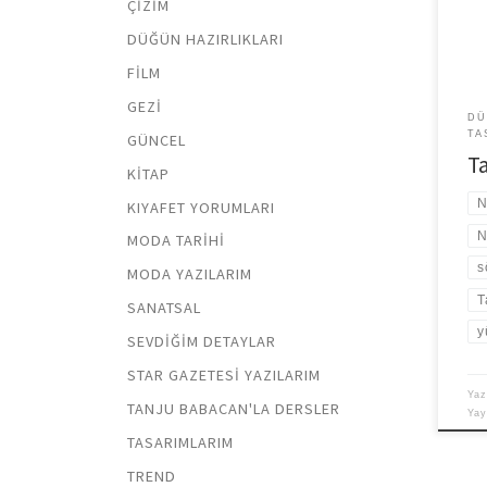
ÇIZIM
sevi
Kuze
DÜĞÜN HAZIRLIKLARI
söz 
FILM
GEZI
DÜ
TA
GÜNCEL
T
KITAP
N
KIYAFET YORUMLARI
N
MODA TARIHI
s
MODA YAZILARIM
T
SANATSAL
y
SEVDIĞIM DETAYLAR
STAR GAZETESI YAZILARIM
Yaz
TANJU BABACAN'LA DERSLER
Ya
TASARIMLARIM
TREND